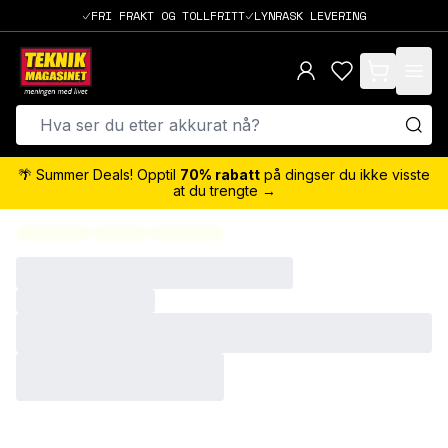
FRI FRAKT OG TOLLFRITT
LYNRASK LEVERING
items in cart,
🌴 Summer Deals! Opptil
70% rabatt
på dingser du ikke visste
at du trengte →