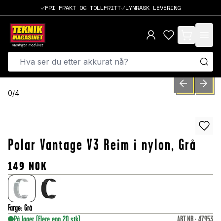
FRI FRAKT OG TOLLFRITT
LYNRASK LEVERING
items in cart,
PREVIOUS SLID
NEXT S
0
/
4
Polar Vantage V3 Reim i nylon, Grå
149
NOK
Farge
:
Grå
På lager
(Flere enn 20 stk)
ART.NR.
:
47953