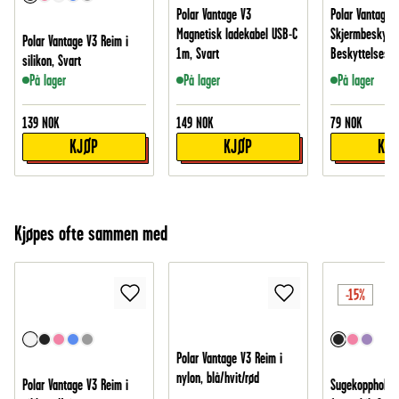
Polar Vantage V3
Polar Vantage 
Magnetisk ladekabel USB-C
Skjermbeskytte
Polar Vantage V3 Reim i
1m, Svart
Beskyttelsesfi
silikon, Svart
På lager
På lager
På lager
139
NOK
149
NOK
79
NOK
KJØP
KJØP
KJ
Kjøpes ofte sammen med
-15%
Polar Vantage V3 Reim i
nylon, blå/hvit/rød
Polar Vantage V3 Reim i
Sugekoppholde