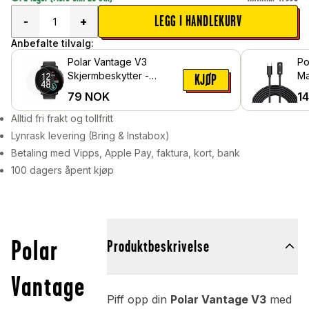
LEGG I HANDLEKURV
-
+
Anbefalte tilvalg:
Polar Vantage V3
Po
Skjermbeskytter -
Ma
KJØP
Beskyttelsesfilm
US
79
NOK
1
Alltid fri frakt og tollfritt
Lynrask levering (Bring & Instabox)
Betaling med Vipps, Apple Pay, faktura, kort, bank
100 dagers åpent kjøp
Polar
Produktbeskrivelse
Vantage
Piff opp din
Polar Vantage V3
med