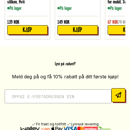
silikon, Hvit
for mobil, Svar
På lager
På lager
På lager
139
NOK
149
NOK
67
NOK
79
NOK
KJØP
KJØP
KJ
Lyst på
rabatt
?
Meld deg på og få 10% rabatt på ditt første kjøp!
Fri frakt og tollfritt
Lynrask levering