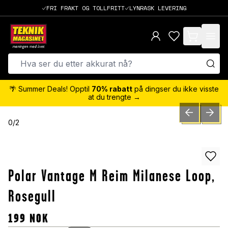
FRI FRAKT OG TOLLFRITT
LYNRASK LEVERING
items in cart,
🌴 Summer Deals! Opptil
70% rabatt
på dingser du ikke visste
at du trengte →
PREVIOUS SLID
NEXT S
0
/
2
Polar Vantage M Reim Milanese Loop,
Rosegull
199
NOK