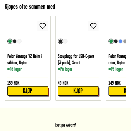
Kjøpes ofte sammen med
Polar Vantage V2 Reim i
Støvplugg for USB-C-port
Polar Vantage 
silikon, Grønn
(3-pack), Svart
reim, Grønn
På lager
På lager
På lager
159
NOK
49
NOK
149
NOK
KJØP
KJØP
KJ
Lyst på
rabatt
?