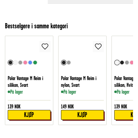
Bestselgere i samme kategori
Polar Vantage M Reim i
Polar Vantage M Reim i
Polar Vantage 
silikon, Svart
nylon, Svart
silikon, Hvit
På lager
På lager
På lager
139
NOK
149
NOK
139
NOK
KJØP
KJØP
KJ