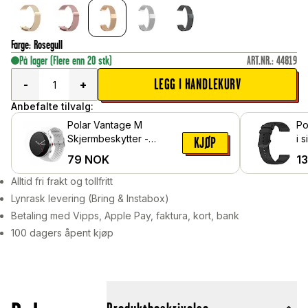
Farge
:
Rosegull
På lager
(Flere enn 20 stk)
ART.NR.
:
44819
LEGG I HANDLEKURV
-
+
Anbefalte tilvalg:
Polar Vantage M
Po
Skjermbeskytter -
i s
KJØP
Beskyttelsesfilm
79
NOK
1
Alltid fri frakt og tollfritt
Lynrask levering (Bring & Instabox)
Betaling med Vipps, Apple Pay, faktura, kort, bank
100 dagers åpent kjøp