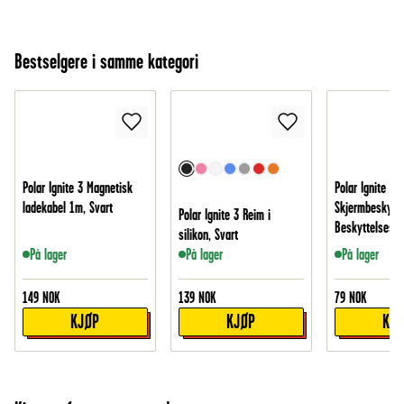
Bestselgere i samme kategori
Polar Ignite 3 Magnetisk
Polar Ignite 3
ladekabel 1m, Svart
Skjermbeskytte
Polar Ignite 3 Reim i
Beskyttelsesfi
silikon, Svart
På lager
På lager
På lager
149
NOK
139
NOK
79
NOK
KJØP
KJØP
KJ