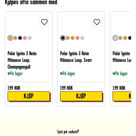
Kjøpes ofte sammen med
Polar Ignite 3 Reim
Polar Ignite 3 Reim
Polar Ignite 3 
Milanese Loop,
Milanese Loop, Svart
Milanese Loop,
Champagnegull
På lager
På lager
På lager
199
NOK
199
NOK
199
NOK
KJØP
KJØP
KJ
Lyst på
rabatt
?