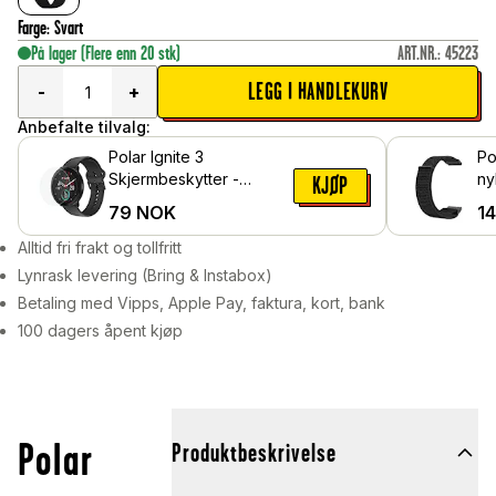
Farge
:
Svart
På lager
(Flere enn 20 stk)
ART.NR.
:
45223
LEGG I HANDLEKURV
-
+
Anbefalte tilvalg:
Polar Ignite 3
Po
Skjermbeskytter -
ny
KJØP
Beskyttelsesfilm
79
NOK
1
Alltid fri frakt og tollfritt
Lynrask levering (Bring & Instabox)
Betaling med Vipps, Apple Pay, faktura, kort, bank
100 dagers åpent kjøp
Polar
Produktbeskrivelse