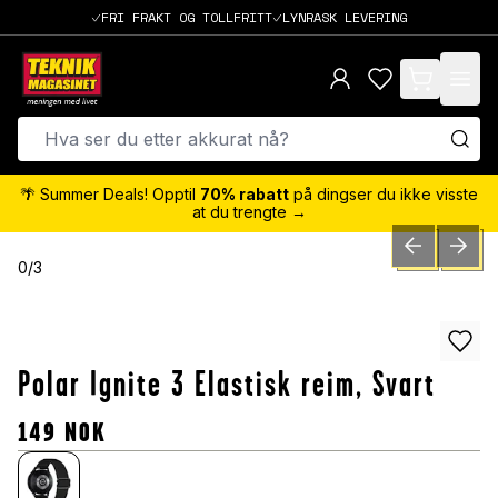
FRI FRAKT OG TOLLFRITT
LYNRASK LEVERING
items in cart,
🌴 Summer Deals! Opptil
70% rabatt
på dingser du ikke visste
at du trengte →
PREVIOUS SLID
NEXT S
0
/
3
Polar Ignite 3 Elastisk reim, Svart
149
NOK