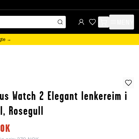
MENY
items in cart, view 
ngte →
us Watch 2 Elegant lenkereim i
l, Rosegull
NOK