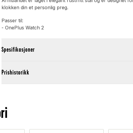
Armbåndet er laget i elegant rustfritt stål og er designet f
klokken din et personlig preg.
Passer til:
- OnePlus Watch 2
Spesifikasjoner
Prishistorikk
ri