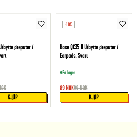
-10%
Utbytte øreputer /
Bose QC35 II Utbytte øreputer /
vart
Earpads, Svart
På lager
NOK
89
NOK
99
NOK
KJØP
KJØP