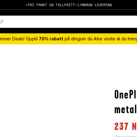
FRI FRAKT OG TOLLFRITT
LYNRASK LEVERING
mmer Deals! Opptil
70% rabatt
på dingser du ikke visste at du tre
OnePl
metal
237