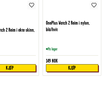
OnePlus Watch 2 Reim i nylon,
blå/hvit
tch 2 Reim i ekte skinn,
På lager
149
NOK
KJØP
KJØP