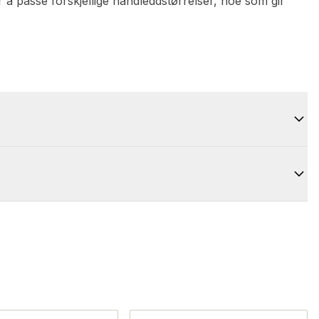
or å passe forskjellige håndleddstørrelser, noe som gir