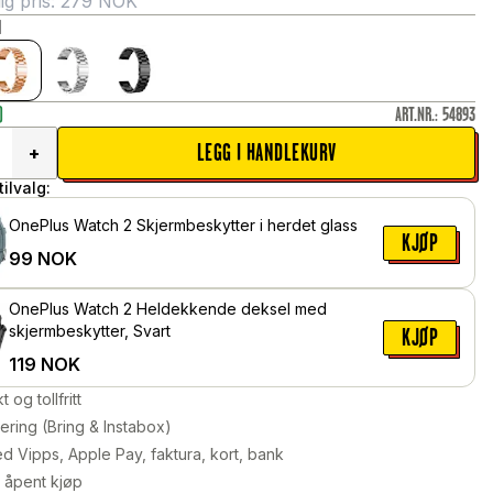
g pris:
279
NOK
l
)
ART.NR.
:
54893
LEGG I HANDLEKURV
+
ilvalg:
OnePlus Watch 2 Skjermbeskytter i herdet glass
KJØP
99
NOK
OnePlus Watch 2 Heldekkende deksel med
skjermbeskytter, Svart
KJØP
119
NOK
kt og tollfritt
ering (Bring & Instabox)
d Vipps, Apple Pay, faktura, kort, bank
 åpent kjøp