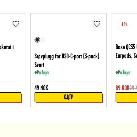
-10%
ketui i
Bose QC35 
Earpads, S
Støvplugg for USB-C-port (3-pack),
Svart
På lager
På lager
49
NOK
89
NOK
99
KJØP