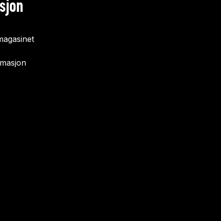
sjon
agasinet
rmasjon