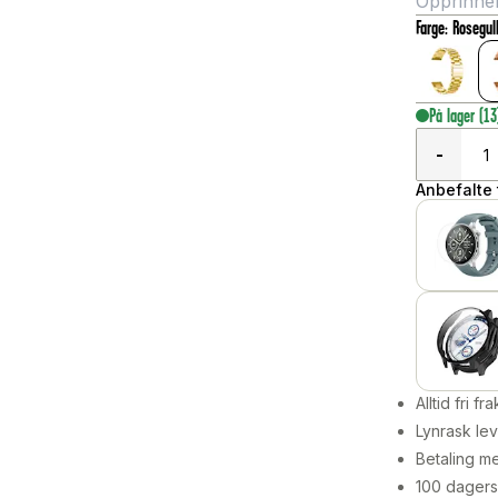
Opprinneli
Farge
:
Rosegul
På lager
(13
-
Anbefalte t
Alltid fri fra
Lynrask lev
Betaling me
100 dagers