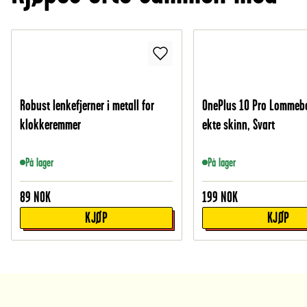
Robust lenkefjerner i metall for
OnePlus 10 Pro Lommebo
klokkeremmer
ekte skinn, Svart
På lager
På lager
89
NOK
199
NOK
KJØP
KJØP