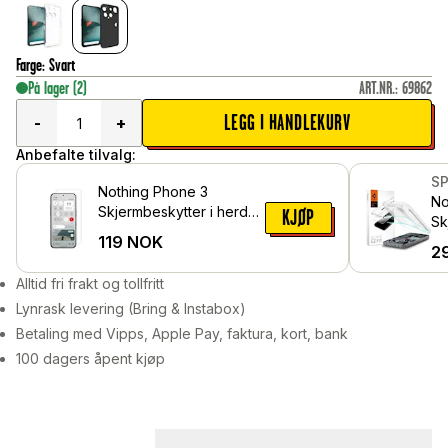
Farge
:
Svart
På lager
(2)
ART.NR.
:
69862
LEGG I HANDLEKURV
-
+
Anbefalte tilvalg:
S
Nothing Phone 3
No
Skjermbeskytter i herdet
KJØP
Sk
glass
119
NOK
mo
2
pa
Alltid fri frakt og tollfritt
Lynrask levering (Bring & Instabox)
Betaling med Vipps, Apple Pay, faktura, kort, bank
100 dagers åpent kjøp