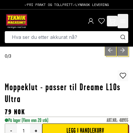
FRI FRAKT OG TOLLFRITT
LYNRASK LEVERING
items in cart,
PREVIOUS SLID
NEXT S
0
/
3
Moppeklut - passer til Dreame L10s
Ultra
79
NOK
På lager
(Flere enn 20 stk)
ART.NR.
:
48955
LEGG I HANDLEKURV
-
+