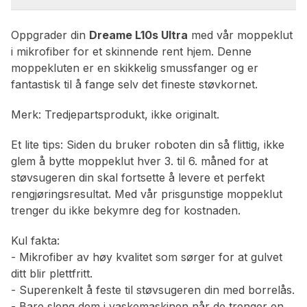
Oppgrader din
Dreame L10s Ultra
med vår moppeklut
i mikrofiber for et skinnende rent hjem. Denne
moppekluten er en skikkelig smussfanger og er
fantastisk til å fange selv det fineste støvkornet.
Merk: Tredjepartsprodukt, ikke originalt.
Et lite tips: Siden du bruker roboten din så flittig, ikke
glem å bytte moppeklut hver 3. til 6. måned for at
støvsugeren din skal fortsette å levere et perfekt
rengjøringsresultat. Med vår prisgunstige moppeklut
trenger du ikke bekymre deg for kostnaden.
Kul fakta:
- Mikrofiber av høy kvalitet som sørger for at gulvet
ditt blir plettfritt.
- Superenkelt å feste til støvsugeren din med borrelås.
- Bare sleng dem i vaskemaskinen når de trenger en