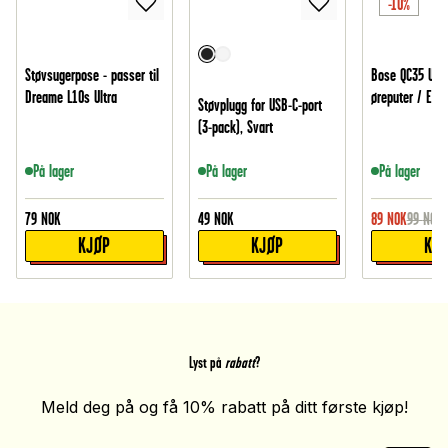
-10%
Støvsugerpose - passer til
Bose QC35 Utby
Dreame L10s Ultra
øreputer / Earp
Støvplugg for USB-C-port
(3-pack), Svart
På lager
På lager
På lager
79
NOK
49
NOK
89
NOK
99
NOK
KJØP
KJØP
KJ
Lyst på
rabatt
?
Meld deg på og få 10% rabatt på ditt første kjøp!