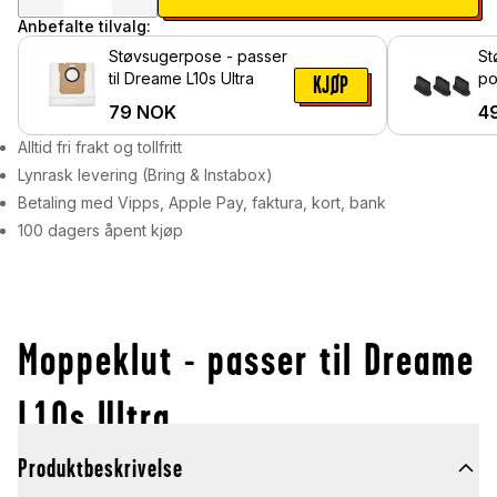
Anbefalte tilvalg:
Støvsugerpose - passer
St
til Dreame L10s Ultra
po
KJØP
79
NOK
4
Alltid fri frakt og tollfritt
Lynrask levering (Bring & Instabox)
Betaling med Vipps, Apple Pay, faktura, kort, bank
100 dagers åpent kjøp
Moppeklut - passer til Dreame
L10s Ultra
Produktbeskrivelse