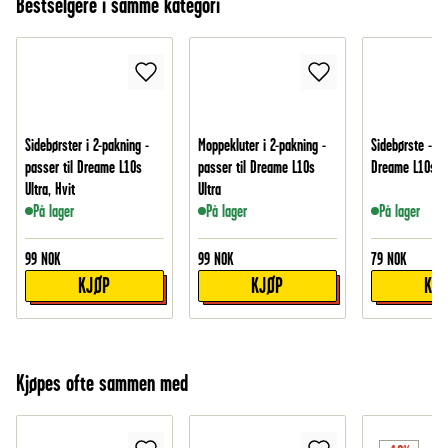
Bestselgere i samme kategori
Sidebørster i 2-pakning -
Moppekluter i 2-pakning -
Sidebørste - pa
passer til Dreame L10s
passer til Dreame L10s
Dreame L10s Ul
Ultra, Hvit
Ultra
På lager
På lager
På lager
99
NOK
99
NOK
79
NOK
KJØP
KJØP
KJ
Kjøpes ofte sammen med