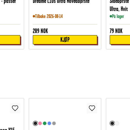
 - passer
Dreame L10s Ultra Hovedbørste
Sidebørste 
Ultra, Hvit
Tilbake 2026-08-14
På lager
289
NOK
79
NOK
KJØP