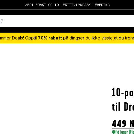
FRI FRAKT OG TOLLFRITT
LYNRASK LEVERING
mmer Deals! Opptil
70% rabatt
på dingser du ikke visste at du tre
10-pa
til D
449
På lager
(Fl