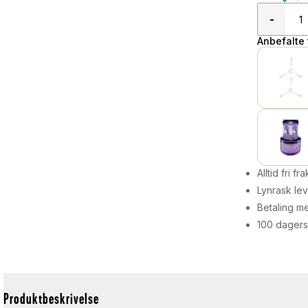
-
Anbefalte t
Alltid fri fra
Lynrask lev
Betaling me
100 dagers
Produktbeskrivelse