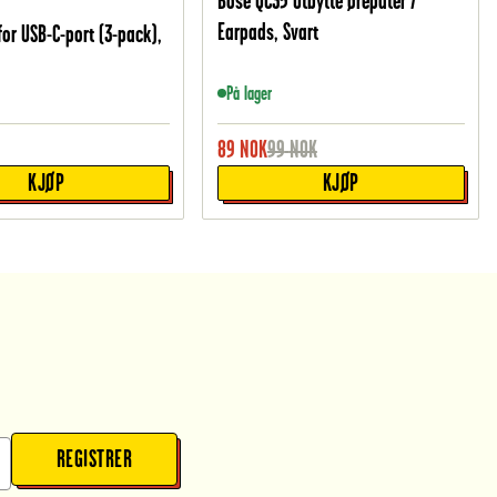
Bose QC35 Utbytte øreputer /
Earpads, Svart
for USB-C-port (3-pack),
På lager
89
NOK
99
NOK
KJØP
KJØP
REGISTRER