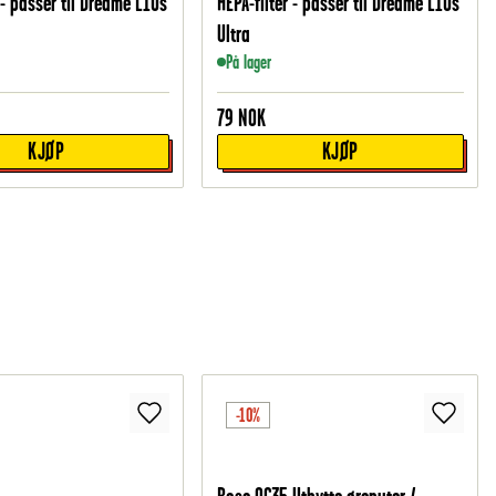
- passer til Dreame L10s
HEPA-filter - passer til Dreame L10s
Ultra
På lager
79
NOK
KJØP
KJØP
-10%