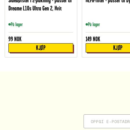
Sidebørster i 2-pakning - passer til
HEPA-filter - passer til 
Dreame L10s Ultra Gen 2, Hvit
På lager
På lager
99
NOK
149
NOK
KJØP
KJØP