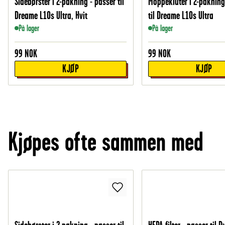
Sidebørster i 2-pakning - passer til
Moppekluter i 2-pakning
Dreame L10s Ultra, Hvit
til Dreame L10s Ultra
På lager
På lager
99
NOK
99
NOK
KJØP
KJØP
Kjøpes ofte sammen med