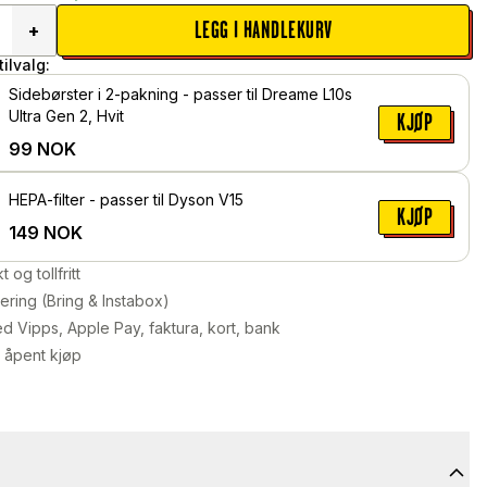
LEGG I HANDLEKURV
+
ilvalg:
Sidebørster i 2-pakning - passer til Dreame L10s
Ultra Gen 2, Hvit
KJØP
99
NOK
HEPA-filter - passer til Dyson V15
KJØP
149
NOK
kt og tollfritt
ering (Bring & Instabox)
d Vipps, Apple Pay, faktura, kort, bank
 åpent kjøp