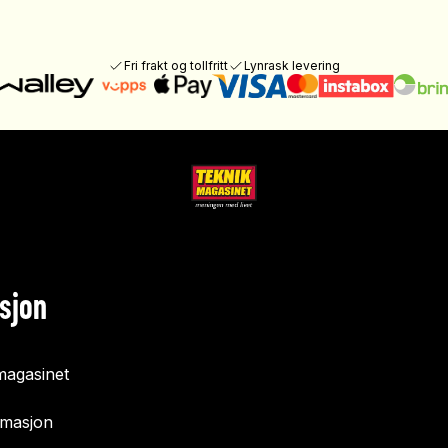
Fri frakt og tollfritt
Lynrask levering
sjon
agasinet
rmasjon