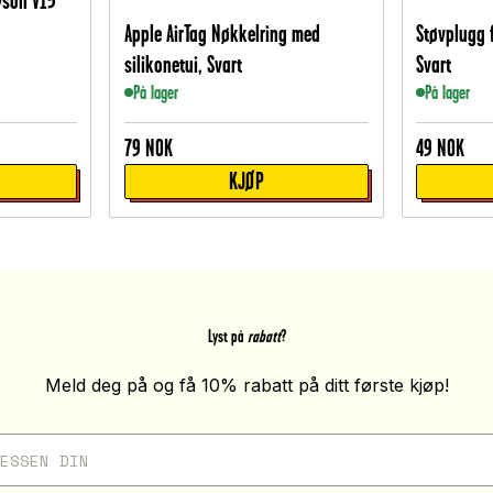
Dyson V15
Apple AirTag Nøkkelring med
Støvplugg 
silikonetui, Svart
Svart
På lager
På lager
79
NOK
49
NOK
KJØP
Lyst på
rabatt
?
Meld deg på og få 10% rabatt på ditt første kjøp!