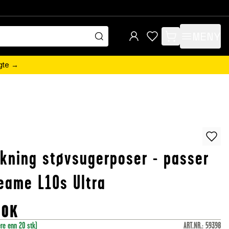
MENY
items in cart, view 
ngte →
kning støvsugerposer - passer
reame L10s Ultra
NOK
ere enn 20 stk)
ART.NR.
:
59398