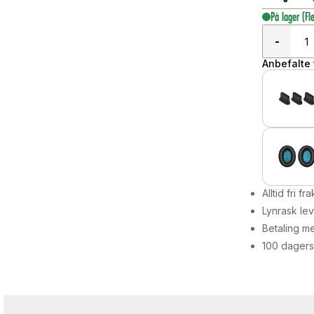
På lager
(Fl
-
Anbefalte t
Alltid fri fra
Lynrask lev
Betaling me
100 dagers