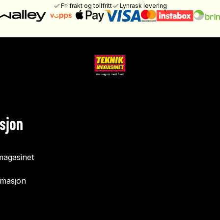
Fri frakt og tollfritt
Lynrask levering
sjon
agasinet
rmasjon