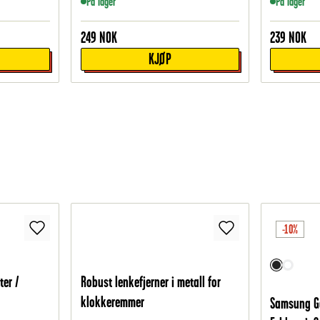
På lager
På lager
249
NOK
239
NOK
KJØP
-10%
ter /
Robust lenkefjerner i metall for
klokkeremmer
Samsung Ga