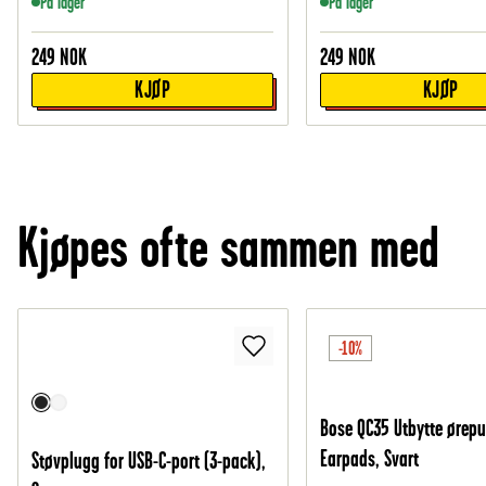
På lager
På lager
249
NOK
249
NOK
KJØP
KJØP
Kjøpes ofte sammen med
-10%
Bose QC35 Utbytte ørepu
Earpads, Svart
Støvplugg for USB-C-port (3-pack),