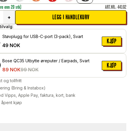
ere enn 20 stk)
ART.NR.
:
44102
LEGG I HANDLEKURV
+
ilvalg:
Støvplugg for USB-C-port (3-pack), Svart
KJØP
49
NOK
Bose QC35 Utbytte øreputer / Earpads, Svart
KJØP
89
NOK
99
NOK
kt og tollfritt
ering (Bring & Instabox)
d Vipps, Apple Pay, faktura, kort, bank
 åpent kjøp