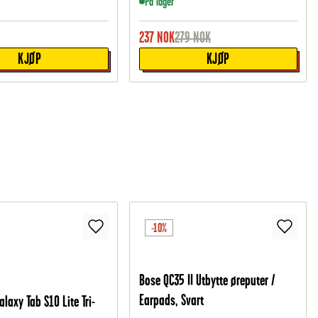
På lager
237
NOK
279
NOK
KJØP
KJØP
-10%
Bose QC35 II Utbytte øreputer /
Earpads, Svart
laxy Tab S10 Lite Tri-