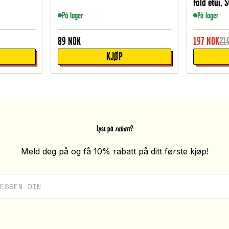
Fold etui, S
På lager
På lager
89
NOK
197
NOK
21
KJØP
Lyst på
rabatt
?
Meld deg på og få 10% rabatt på ditt første kjøp!