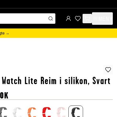
MENY
items in cart, view 
ngte →
 Watch Lite Reim i silikon, Svart
OK