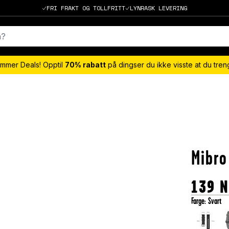
FRI FRAKT OG TOLLFRITT
LYNRASK LEVERING
mmer Deals! Opptil
70% rabatt
på dingser du ikke visste at du tre
Mibro
139
N
Farge
:
Svart