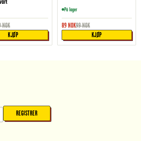
vart
På lager
9
NOK
89
NOK
99
NOK
KJØP
KJØP
REGISTRER