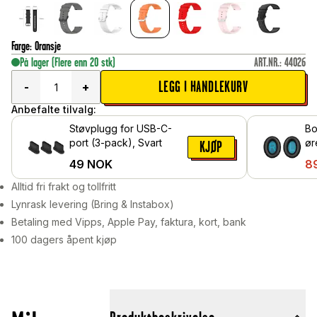
Farge
:
Oransje
På lager
(Flere enn 20 stk)
ART.NR.
:
44026
LEGG I HANDLEKURV
-
+
Anbefalte tilvalg:
Støvplugg for USB-C-
Bo
port (3-pack), Svart
ør
KJØP
Sv
49
NOK
8
Alltid fri frakt og tollfritt
Lynrask levering (Bring & Instabox)
Betaling med Vipps, Apple Pay, faktura, kort, bank
100 dagers åpent kjøp