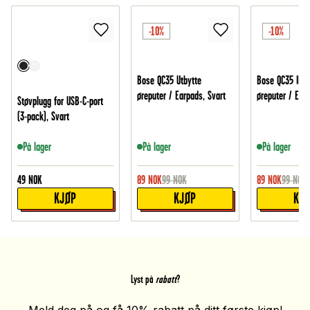
-10%
-10%
Bose QC35 Utbytte
Bose QC35 II Ut
øreputer / Earpads, Svart
øreputer / Earp
Støvplugg for USB-C-port
(3-pack), Svart
På lager
På lager
På lager
49
NOK
89
NOK
99
NOK
89
NOK
99
NOK
KJØP
KJØP
KJ
Lyst på
rabatt
?