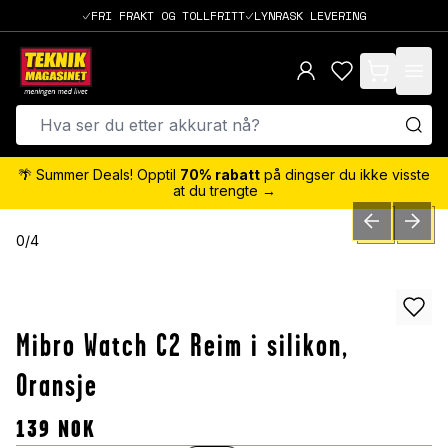
FRI FRAKT OG TOLLFRITT
LYNRASK LEVERING
items in cart,
🌴 Summer Deals! Opptil
70% rabatt
på dingser du ikke visste
at du trengte →
PREVIOUS SLID
NEXT S
0
/
4
Mibro Watch C2 Reim i silikon,
Oransje
139
NOK