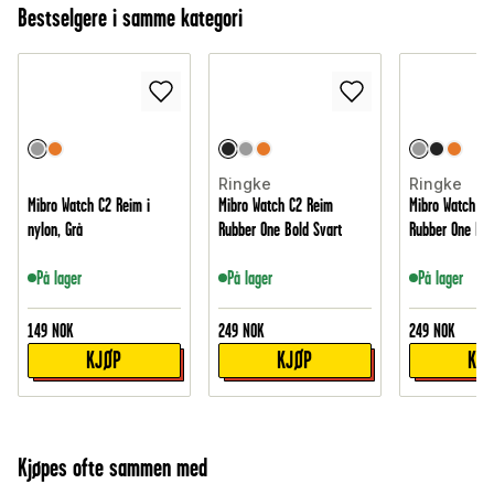
Bestselgere i samme kategori
Ringke
Ringke
Mibro Watch C2 Reim i
Mibro Watch C2 Reim
Mibro Watch C2
nylon, Grå
Rubber One Bold Svart
Rubber One Bol
På lager
På lager
På lager
149
NOK
249
NOK
249
NOK
KJØP
KJØP
KJ
Kjøpes ofte sammen med