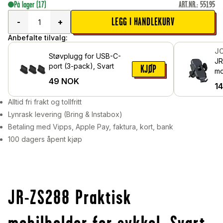
På lager
(17)
ART.NR.
:
55195
LEGG I HANDLEKURV
-
+
Anbefalte tilvalg:
J
Støvplugg for USB-C-
JR
port (3-pack), Svart
KJØP
mo
49
NOK
luf
1
Alltid fri frakt og tollfritt
Lynrask levering (Bring & Instabox)
Betaling med Vipps, Apple Pay, faktura, kort, bank
100 dagers åpent kjøp
JR-ZS288 Praktisk
mobilholder for sykkel, Svart