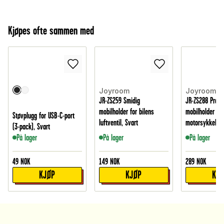
Kjøpes ofte sammen med
Joyroom
Joyroom
JR-ZS259 Smidig
JR-ZS288 Prakt
mobilholder for bilens
mobilholder for
Støvplugg for USB-C-port
luftventil, Svart
motorsykkel, S
(3-pack), Svart
På lager
På lager
På lager
49
NOK
149
NOK
289
NOK
KJØP
KJØP
KJ