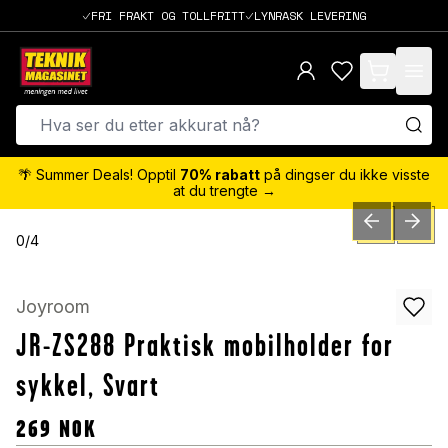
FRI FRAKT OG TOLLFRITT
LYNRASK LEVERING
items in cart,
🌴 Summer Deals! Opptil
70% rabatt
på dingser du ikke visste
at du trengte →
PREVIOUS SLID
NEXT S
0
/
4
Joyroom
JR-ZS288 Praktisk mobilholder for
sykkel, Svart
269
NOK