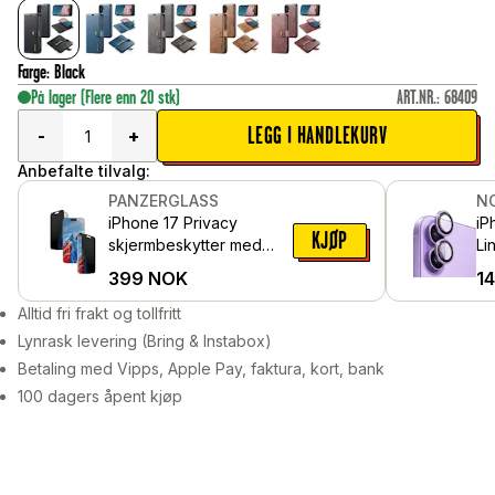
Farge
:
Black
På lager
(Flere enn 20 stk)
ART.NR.
:
68409
LEGG I HANDLEKURV
-
+
Anbefalte tilvalg:
PANZERGLASS
N
iPhone 17 Privacy
iP
KJØP
skjermbeskytter med
Li
installasjonsramme - Ultra
he
399
NOK
1
Wide Fit
al
Alltid fri frakt og tollfritt
Lynrask levering (Bring & Instabox)
Betaling med Vipps, Apple Pay, faktura, kort, bank
100 dagers åpent kjøp