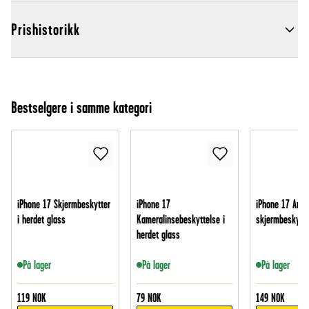
Prishistorikk
Bestselgere i samme kategori
iPhone 17 Skjermbeskytter
iPhone 17
iPhone 17 Anti
i herdet glass
Kameralinsebeskyttelse i
skjermbeskytte
herdet glass
På lager
På lager
På lager
119
NOK
79
NOK
149
NOK