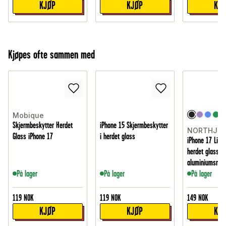
KJØP
KJØP
KJ
Kjøpes ofte sammen med
Mobique
Skjermbeskytter Herdet
iPhone 15 Skjermbeskytter
NORTHJO
Glass iPhone 17
i herdet glass
iPhone 17 Linse
herdet glass m
aluminiumsram
På lager
På lager
På lager
119
NOK
119
NOK
149
NOK
KJØP
KJØP
KJ