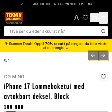
FRI FRAKT OG TOLLFRITT
LYNRASK LEVERING
items in cart,
🌴 Summer Deals! Opptil
70% rabatt
på dingser du ikke visste
at du trengte →
PREVIOUS SLID
NEXT S
0
/
4
DG.MING
iPhone 17 Lommeboketui med
avtakbart deksel, Black
199
NOK