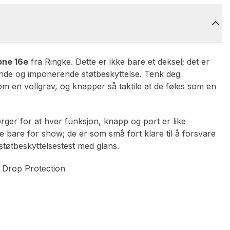
one 16e
fra Ringke. Dette er ikke bare et deksel; det er
eende og imponerende støtbeskyttelse. Tenk deg
om en vollgrav, og knapper så taktile at de føles som en
rger for at hver funksjon, knapp og port er like
ke bare for show; de er som små fort klare til å forsvare
 støtbeskyttelsestest med glans.
e Drop Protection