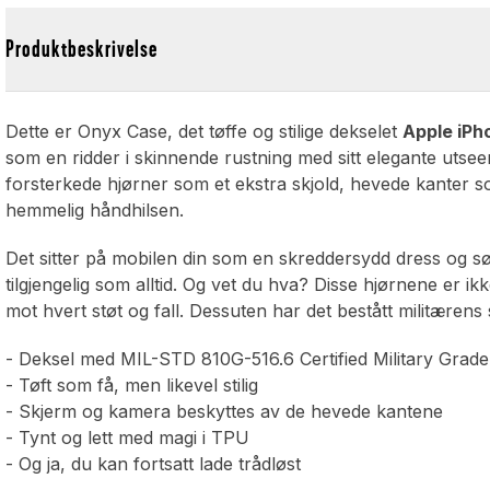
Produktbeskrivelse
Dette er Onyx Case, det tøffe og stilige dekselet
Apple iPh
som en ridder i skinnende rustning med sitt elegante uts
forsterkede hjørner som et ekstra skjold, hevede kanter s
hemmelig håndhilsen.
Det sitter på mobilen din som en skreddersydd dress og sø
tilgjengelig som alltid. Og vet du hva? Disse hjørnene er ik
mot hvert støt og fall. Dessuten har det bestått militærens
- Deksel med MIL-STD 810G-516.6 Certified Military Grad
- Tøft som få, men likevel stilig
- Skjerm og kamera beskyttes av de hevede kantene
- Tynt og lett med magi i TPU
- Og ja, du kan fortsatt lade trådløst