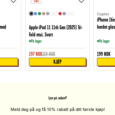
-10%
Copter
iPhone 16e
 med
herdet gla
Apple iPad 11 11th Gen (2025) Tri-
Fold etui, Svart
På lager
På lager
197
NOK
219
NOK
199
NOK
KJØP
Lyst på
rabatt
?
Meld deg på og få 10% rabatt på ditt første kjøp!