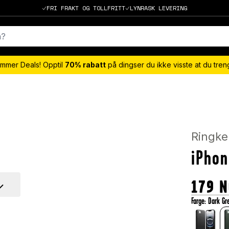
FRI FRAKT OG TOLLFRITT
LYNRASK LEVERING
mmer Deals! Opptil
70% rabatt
på dingser du ikke visste at du tre
Ringke
iPhon
179
N
Farge
:
Dark Gr