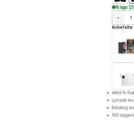
På lager
(15
-
Anbefalte t
Alltid fri fra
Lynrask lev
Betaling me
100 dagers