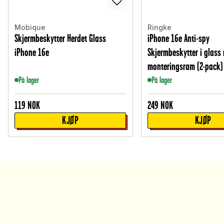
Mobique
Ringke
Skjermbeskytter Herdet Glass
iPhone 16e Anti-spy
iPhone 16e
Skjermbeskytter i glass
monteringsram (2-pack)
På lager
På lager
119
NOK
249
NOK
KJØP
KJØP