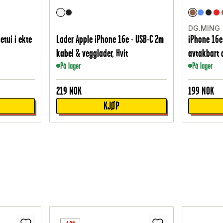
DG.MING
etui i ekte
Lader Apple iPhone 16e - USB-C 2m
iPhone 16
kabel & vegglader, Hvit
avtakbart 
På lager
På lager
219
NOK
199
NOK
KJØP