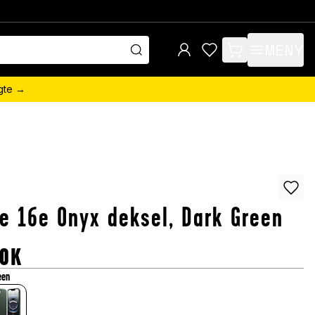
MENY
items in cart, view 
ngte →
e 16e Onyx deksel, Dark Green
OK
een