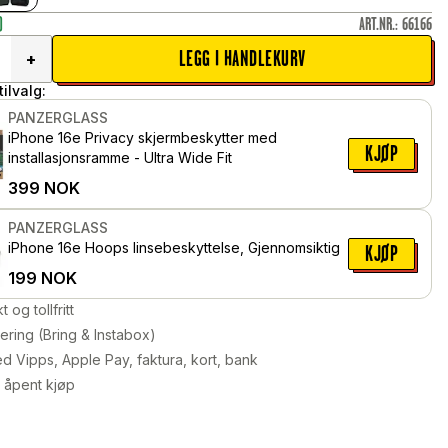
)
ART.NR.
:
66166
LEGG I HANDLEKURV
+
ilvalg:
PANZERGLASS
iPhone 16e Privacy skjermbeskytter med
KJØP
installasjonsramme - Ultra Wide Fit
399
NOK
PANZERGLASS
iPhone 16e Hoops linsebeskyttelse, Gjennomsiktig
KJØP
199
NOK
kt og tollfritt
ering (Bring & Instabox)
d Vipps, Apple Pay, faktura, kort, bank
 åpent kjøp