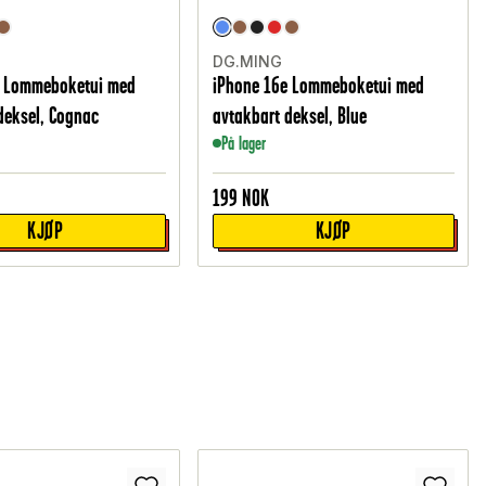
DG.MING
e Lommeboketui med
iPhone 16e Lommeboketui med
deksel, Cognac
avtakbart deksel, Blue
På lager
199
NOK
KJØP
KJØP