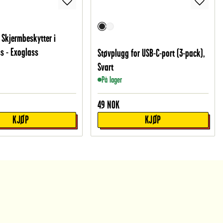
 Skjermbeskytter i
ss - Exoglass
Støvplugg for USB-C-port (3-pack),
Svart
På lager
49
NOK
KJØP
KJØP