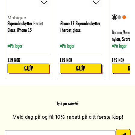
Mobique
Skjermbeskytter Herdet
iPhone 17 Skjermbeskytter
Glass iPhone 15
i herdet glass
Garmin Venu 3 
nylon, Svart
På lager
På lager
På lager
119
NOK
119
NOK
149
NOK
KJØP
KJØP
KJ
Lyst på
rabatt
?
Meld deg på og få 10% rabatt på ditt første kjøp!