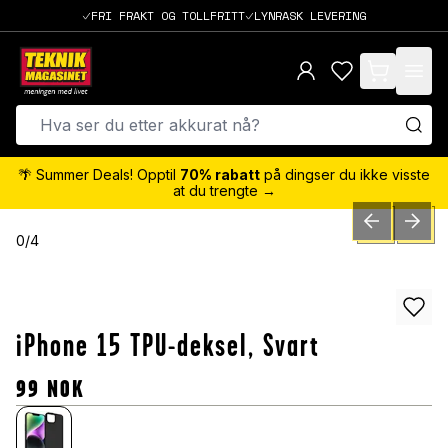
FRI FRAKT OG TOLLFRITT
LYNRASK LEVERING
items in cart,
🌴 Summer Deals! Opptil
70% rabatt
på dingser du ikke visste
at du trengte →
PREVIOUS SLID
NEXT S
0
/
4
iPhone 15 TPU-deksel, Svart
99
NOK