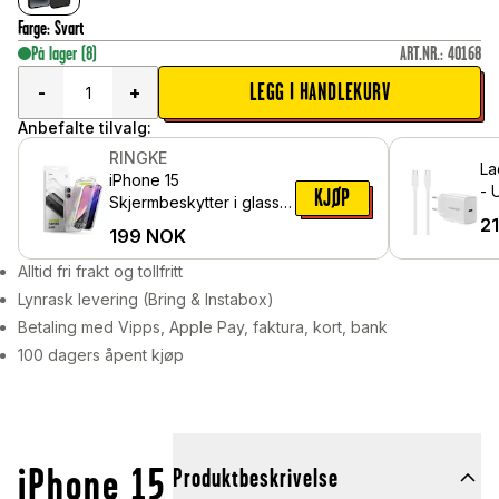
Farge
:
Svart
På lager
(8)
ART.NR.
:
40168
LEGG I HANDLEKURV
-
+
Anbefalte tilvalg:
RINGKE
La
iPhone 15
- 
KJØP
Skjermbeskytter i glass
ve
2
med monteringsramme
199
NOK
(2-pack)
Alltid fri frakt og tollfritt
Lynrask levering (Bring & Instabox)
Betaling med Vipps, Apple Pay, faktura, kort, bank
100 dagers åpent kjøp
iPhone 15
Produktbeskrivelse