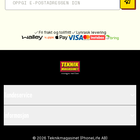
Fri frakt og tollfritt
Lynrask levering
Kundeservice
Informasjon
©
2026
Teknikmagasinet (PhoneLife AB)