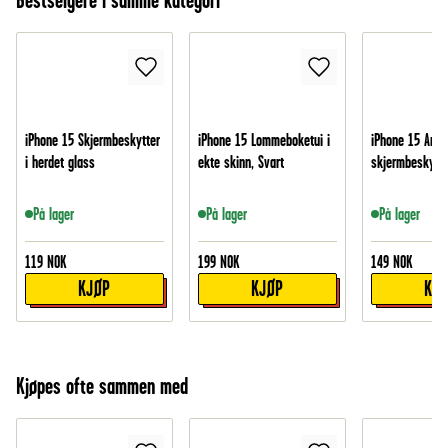
Bestselgere i samme kategori
iPhone 15 Skjermbeskytter
iPhone 15 Lommeboketui i
iPhone 15 Anti
i herdet glass
ekte skinn, Svart
skjermbeskytte
På lager
På lager
På lager
119
NOK
199
NOK
149
NOK
KJØP
KJØP
KJ
Kjøpes ofte sammen med