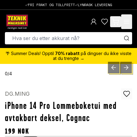
FRI FRAKT OG TOLLFRITT
LYNRASK LEVERING
items in cart,
🌴 Summer Deals! Opptil
70% rabatt
på dingser du ikke visste
at du trengte →
PREVIOUS SLID
NEXT S
0
/
4
DG.MING
iPhone 14 Pro Lommeboketui med
avtakbart deksel, Cognac
199
NOK