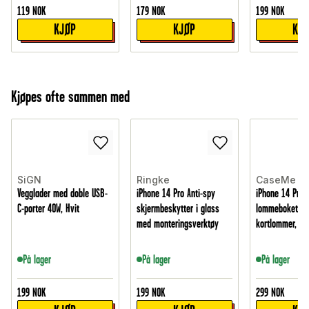
119
NOK
179
NOK
199
NOK
KJØP
KJØP
KJ
Kjøpes ofte sammen med
SiGN
Ringke
CaseMe
Vegglader med doble USB-
iPhone 14 Pro Anti-spy
iPhone 14 Pro 
C-porter 40W, Hvit
skjermbeskytter i glass
lommeboketui
med monteringsverktøy
kortlommer, Gr
På lager
På lager
På lager
199
NOK
199
NOK
299
NOK