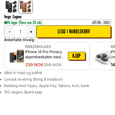
Farge
:
Cognac
På lager
(Flere enn 20 stk)
ART.NR.
:
34817
LEGG I HANDLEKURV
-
+
Anbefalte tilvalg:
PANZERGLASS
R
iPhone 14 Pro Privacy
iP
KJØP
skjermbeskytter med
Li
installasjonsramme - Ultra
al
339
NOK
399
NOK
1
Wide Fit
Sv
Alltid fri frakt og tollfritt
Lynrask levering (Bring & Instabox)
Betaling med Vipps, Apple Pay, faktura, kort, bank
100 dagers åpent kjøp