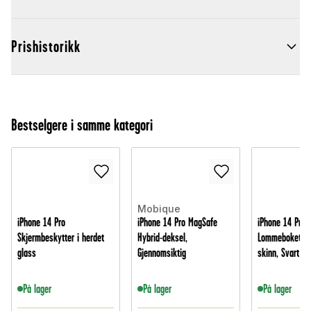
Prishistorikk
Bestselgere i samme kategori
Mobique
iPhone 14 Pro
iPhone 14 Pro MagSafe
iPhone 14 Pro
Skjermbeskytter i herdet
Hybrid-deksel,
Lommeboketui i
glass
Gjennomsiktig
skinn, Svart
På lager
På lager
På lager