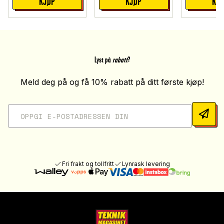
KJØP
KJØP
KJ
Lyst på
rabatt
?
Meld deg på og få 10% rabatt på ditt første kjøp!
Fri frakt og tollfritt
Lynrask levering