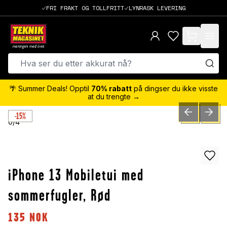
FRI FRAKT OG TOLLFRITT
LYNRASK LEVERING
items in cart,
🌴 Summer Deals! Opptil
70% rabatt
på dingser du ikke visste
at du trengte →
-15%
PREVIOUS SLID
NEXT S
0
/
4
iPhone 13 Mobiletui med
sommerfugler, Rød
135
NOK