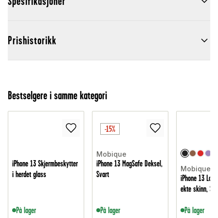
Spesifikasjoner
Prishistorikk
Bestselgere i samme kategori
-15%
Mobique
iPhone 13 Skjermbeskytter
iPhone 13 MagSafe Deksel,
Mobique
i herdet glass
Svart
iPhone 13 Lomm
ekte skinn, Sva
På lager
På lager
På lager