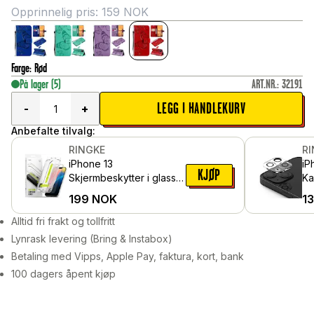
Opprinnelig pris:
159
NOK
Farge
:
Rød
På lager
(5)
ART.NR.
:
32191
LEGG I HANDLEKURV
-
+
Anbefalte tilvalg:
RINGKE
R
iPhone 13
iP
KJØP
Skjermbeskytter i glass
Ka
med monteringsramme
i 
199
NOK
1
(2-pack)
Alltid fri frakt og tollfritt
Lynrask levering (Bring & Instabox)
Betaling med Vipps, Apple Pay, faktura, kort, bank
100 dagers åpent kjøp