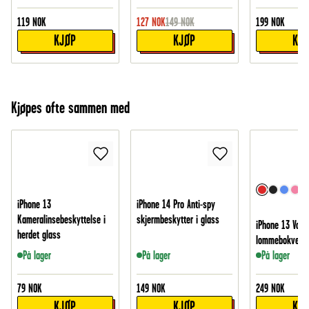
119
NOK
127
NOK
149
NOK
199
NOK
KJØP
KJØP
KJ
Kjøpes ofte sammen med
iPhone 13
iPhone 14 Pro Anti-spy
Kameralinsebeskyttelse i
skjermbeskytter i glass
iPhone 13 Vatte
herdet glass
lommebokveske
På lager
På lager
På lager
79
NOK
149
NOK
249
NOK
KJØP
KJØP
KJ