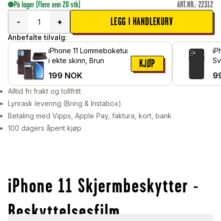
På lager
(Flere enn 20 stk)
ART.NR.
:
22312
LEGG I HANDLEKURV
-
+
Anbefalte tilvalg:
iPhone 11 Lommeboketui
iP
i ekte skinn, Brun
Sv
KJØP
199
NOK
9
Alltid fri frakt og tollfritt
Lynrask levering (Bring & Instabox)
Betaling med Vipps, Apple Pay, faktura, kort, bank
100 dagers åpent kjøp
iPhone 11 Skjermbeskytter -
Beskyttelsesfilm