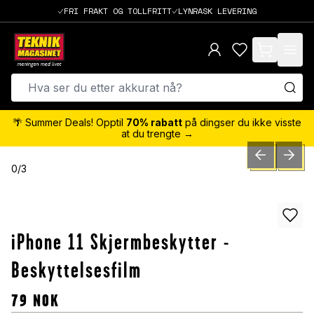
FRI FRAKT OG TOLLFRITT
LYNRASK LEVERING
items in cart,
🌴 Summer Deals! Opptil
70% rabatt
på dingser du ikke visste
at du trengte →
PREVIOUS SLID
NEXT S
0
/
3
iPhone 11 Skjermbeskytter -
Beskyttelsesfilm
79
NOK