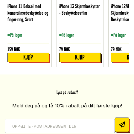
iPhone 11 Deksel med
iPhone 13 Skjermbeskytter
iPhone 12/iPho
kameralinsebeskyttelse og
- Beskyttelsesfilm
Skjermbeskytte
finger-ring, Svart
Beskyttelsesfi
På lager
På lager
På lager
159
NOK
79
NOK
79
NOK
KJØP
KJØP
KJ
Lyst på
rabatt
?
Meld deg på og få 10% rabatt på ditt første kjøp!