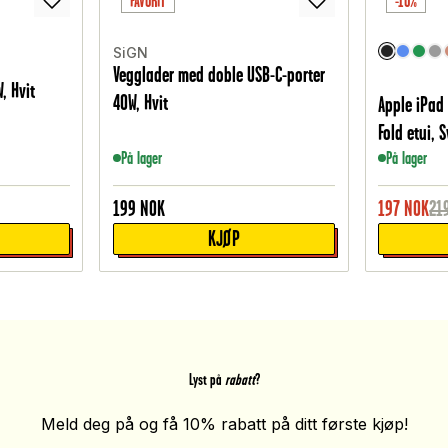
FAVORIT
-10%
SiGN
Vegglader med doble USB-C-porter
, Hvit
40W, Hvit
Apple iPad 
Fold etui, S
På lager
På lager
199
NOK
197
NOK
21
KJØP
Lyst på
rabatt
?
Meld deg på og få 10% rabatt på ditt første kjøp!