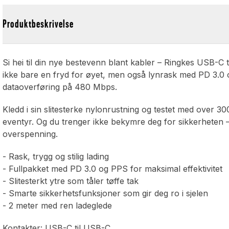
Produktbeskrivelse
Si hei til din nye bestevenn blant kabler – Ringkes USB-C t
ikke bare en fryd for øyet, men også lynrask med PD 3.0 og P
dataoverføring på 480 Mbps.
Kledd i sin slitesterke nylonrustning og testet med over 30
eventyr. Og du trenger ikke bekymre deg for sikkerheten
overspenning.
- Rask, trygg og stilig lading
- Fullpakket med PD 3.0 og PPS for maksimal effektivitet
- Slitesterkt ytre som tåler tøffe tak
- Smarte sikkerhetsfunksjoner som gir deg ro i sjelen
- 2 meter med ren ladeglede
Kontakter: USB-C til USB-C