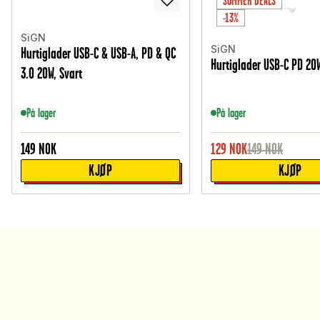
SUMMER DEALS
-13%
SiGN
SiGN
Hurtiglader USB-C & USB-A, PD & QC
Hurtiglader USB-C PD 20W
3.0 20W, Svart
På lager
På lager
149
NOK
129
NOK
149
NOK
KJØP
KJØP