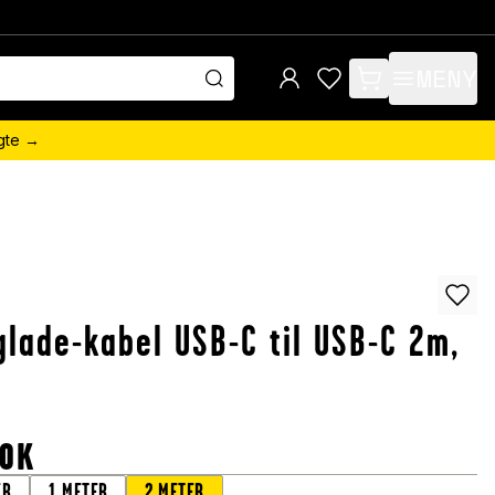
MENY
items in cart, view 
ngte →
glade-kabel USB-C til USB-C 2m,
OK
ER
1 METER
2 METER