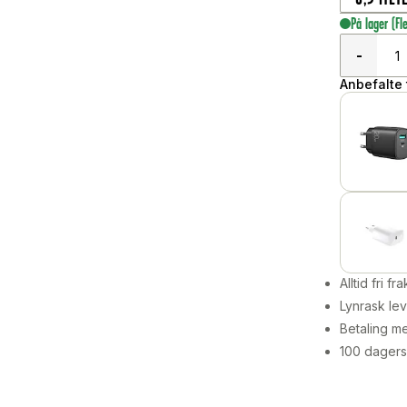
På lager
(Fl
-
Anbefalte t
Alltid fri fra
Lynrask lev
Betaling me
100 dagers