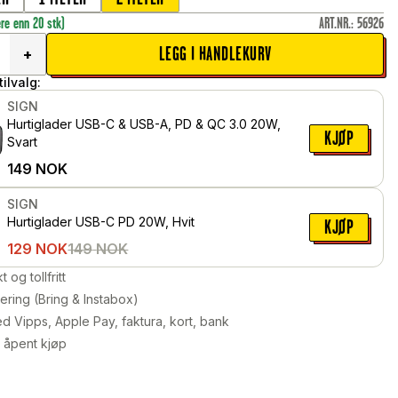
ere enn 20 stk)
ART.NR.
:
56926
LEGG I HANDLEKURV
+
ilvalg:
SIGN
Hurtiglader USB-C & USB-A, PD & QC 3.0 20W,
KJØP
Svart
149
NOK
SIGN
Hurtiglader USB-C PD 20W, Hvit
KJØP
129
NOK
149
NOK
kt og tollfritt
ering (Bring & Instabox)
d Vipps, Apple Pay, faktura, kort, bank
 åpent kjøp