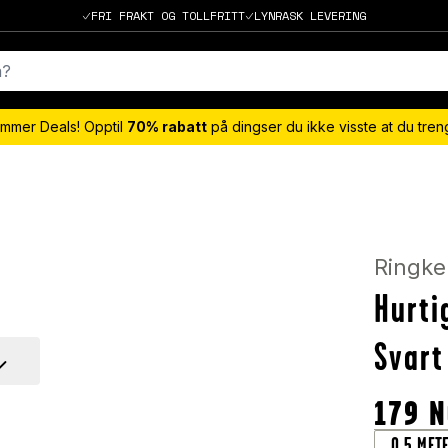
FRI FRAKT OG TOLLFRITT
LYNRASK LEVERING
mmer Deals! Opptil
70% rabatt
på dingser du ikke visste at du tre
Ringke
Hurti
Svart
179
N
0,5 MET