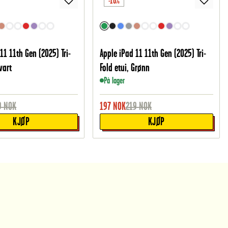
-10%
11 11th Gen (2025) Tri-
Apple iPad 11 11th Gen (2025) Tri-
vart
Fold etui, Grønn
På lager
9
NOK
197
NOK
219
NOK
KJØP
KJØP