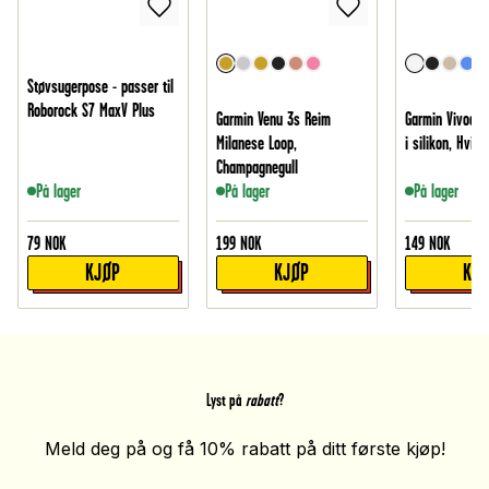
Støvsugerpose - passer til
Roborock S7 MaxV Plus
Garmin Venu 3s Reim
Garmin Vivoact
Milanese Loop,
i silikon, Hvit
Champagnegull
På lager
På lager
På lager
79
NOK
199
NOK
149
NOK
KJØP
KJØP
KJ
Lyst på
rabatt
?
Meld deg på og få 10% rabatt på ditt første kjøp!