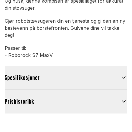
Og husk, denne kompisen er spesiallaget for akkurat
din støvsuger.
Gjør robotstøvsugeren din en tjeneste og gi den en ny
bestevenn på børstefronten. Gulvene dine vil takke
deg!
Passer til:
- Roborock S7 MaxV
Spesifikasjoner
Prishistorikk