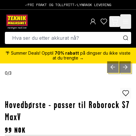
FRI FRAKT OG TOLLFRITT
LYNRASK LEVERING
items in cart,
🌴 Summer Deals! Opptil
70% rabatt
på dingser du ikke visste
at du trengte →
PREVIOUS SLID
NEXT S
0
/
3
Hovedbørste - passer til Roborock S7
MaxV
99
NOK