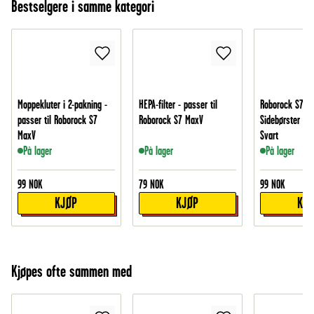
Bestselgere i samme kategori
Moppekluter i 2-pakning -
HEPA-filter - passer til
Roborock S7 M
passer til Roborock S7
Roborock S7 MaxV
Sidebørster i v
MaxV
Svart
På lager
På lager
På lager
99
NOK
79
NOK
99
NOK
KJØP
KJØP
KJ
Kjøpes ofte sammen med