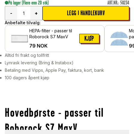
På lager
(Flere enn 20 stk)
ART.NR.
:
50234
LEGG I HANDLEKURV
-
+
Anbefalte tilvalg:
HEPA-filter - passer til
Mo
Roborock S7 MaxV
pa
KJØP
Ro
79
NOK
9
Alltid fri frakt og tollfritt
Lynrask levering (Bring & Instabox)
Betaling med Vipps, Apple Pay, faktura, kort, bank
100 dagers åpent kjøp
Hovedbørste - passer til
Roborock S7 MaxV