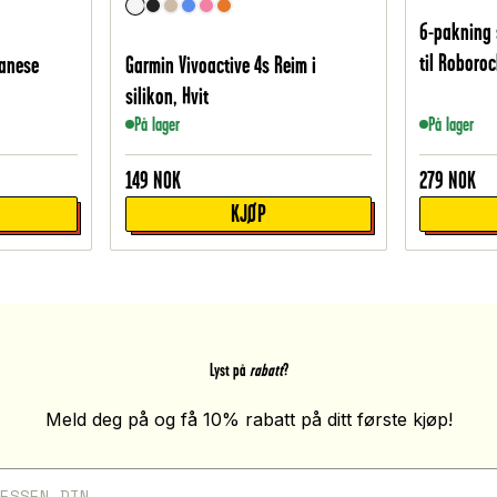
6-pakning 
til Roboro
lanese
Garmin Vivoactive 4s Reim i
silikon, Hvit
På lager
På lager
149
NOK
279
NOK
KJØP
Lyst på
rabatt
?
Meld deg på og få 10% rabatt på ditt første kjøp!