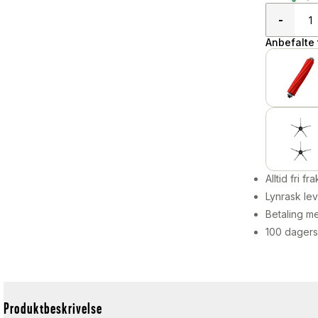
-
Anbefalte t
Alltid fri fra
Lynrask lev
Betaling me
100 dagers
Produktbeskrivelse