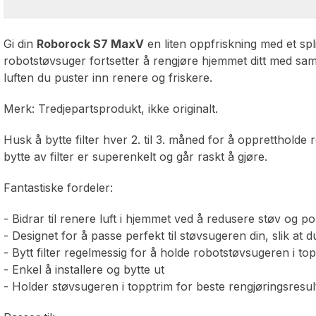
Gi din
Roborock S7 MaxV
en liten oppfriskning med et split
robotstøvsuger fortsetter å rengjøre hjemmet ditt med samm
luften du puster inn renere og friskere.
Merk: Tredjepartsprodukt, ikke originalt.
Husk å bytte filter hver 2. til 3. måned for å oppretthold
bytte av filter er superenkelt og går raskt å gjøre.
Fantastiske fordeler:
- Bidrar til renere luft i hjemmet ved å redusere støv og po
- Designet for å passe perfekt til støvsugeren din, slik at d
- Bytt filter regelmessig for å holde robotstøvsugeren i t
- Enkel å installere og bytte ut
- Holder støvsugeren i topptrim for beste rengjøringsresul