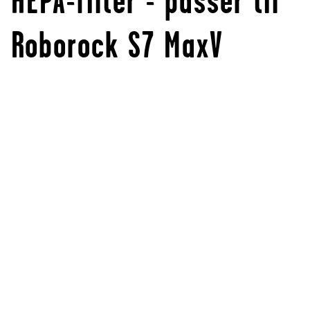
HEPA-filter - passer til
Roborock S7 MaxV