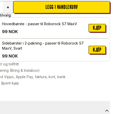
LEGG I HANDLEKURV
+
ilvalg:
Hovedbørste - passer til Roborock S7 MaxV
KJØP
99
NOK
Sidebørster i 2-pakning - passer til Roborock S7
MaxV, Svart
KJØP
99
NOK
kt og tollfritt
ering (Bring & Instabox)
d Vipps, Apple Pay, faktura, kort, bank
 åpent kjøp