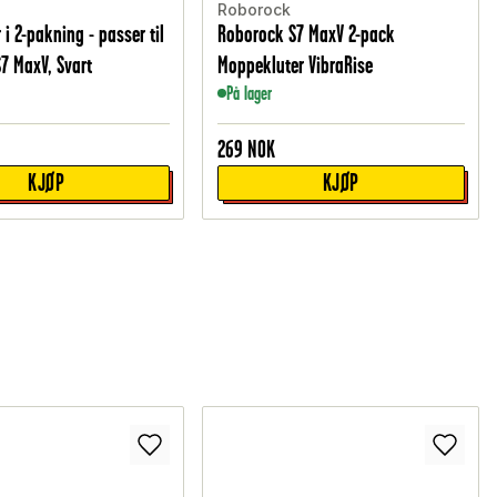
Roborock
 i 2-pakning - passer til
Roborock S7 MaxV 2-pack
7 MaxV, Svart
Moppekluter VibraRise
På lager
269
NOK
KJØP
KJØP