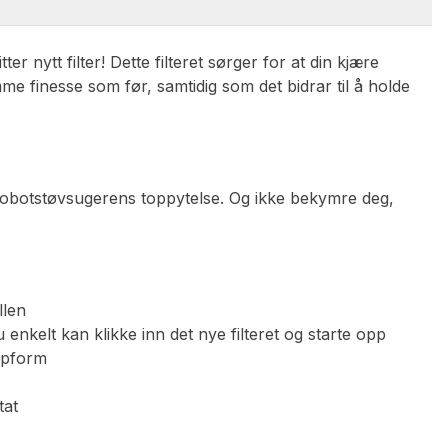
ter nytt filter! Dette filteret sørger for at din kjære
e finesse som før, samtidig som det bidrar til å holde
e robotstøvsugerens toppytelse. Og ikke bekymre deg,
llen
u enkelt kan klikke inn det nye filteret og starte opp
oppform
tat