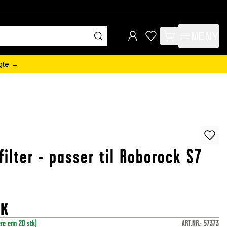
MENY
items in cart, view 
ngte →
filter - passer til Roborock S7
OK
ere enn 20 stk)
ART.NR.
:
57373