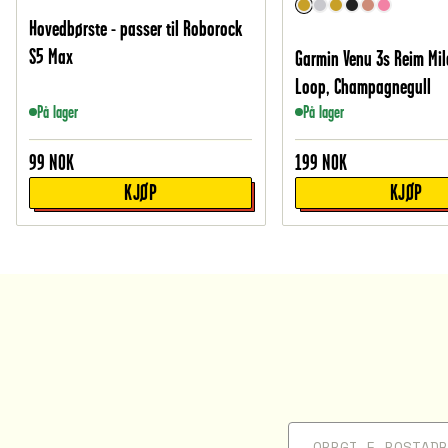
Hovedbørste - passer til Roborock
S5 Max
Garmin Venu 3s Reim Mi
Loop, Champagnegull
På lager
På lager
99
NOK
199
NOK
KJØP
KJØP