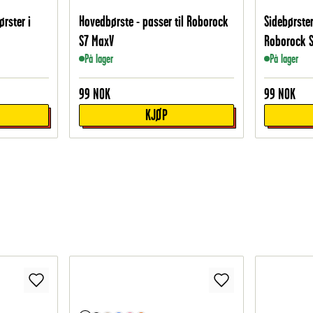
rster i
Hovedbørste - passer til Roborock
Sidebørster
S7 MaxV
Roborock S
På lager
På lager
99
NOK
99
NOK
KJØP