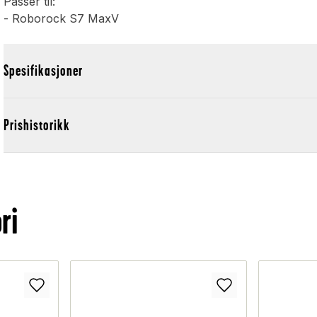
Passer til:
- Roborock S7 MaxV
Spesifikasjoner
Prishistorikk
ri