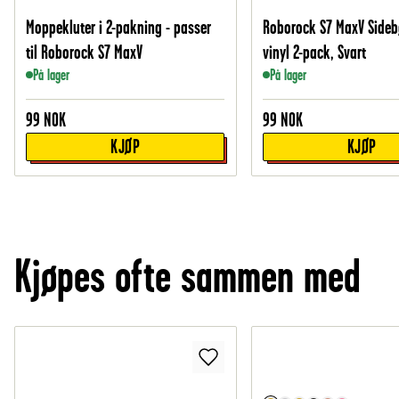
Moppekluter i 2-pakning - passer
Roborock S7 MaxV Sidebø
til Roborock S7 MaxV
vinyl 2-pack, Svart
På lager
På lager
99
NOK
99
NOK
KJØP
KJØP
Kjøpes ofte sammen med