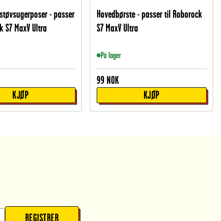
støvsugerposer - passer
Hovedbørste - passer til Roborock
ck S7 MaxV Ultra
S7 MaxV Ultra
På lager
99
NOK
KJØP
KJØP
REGISTRER