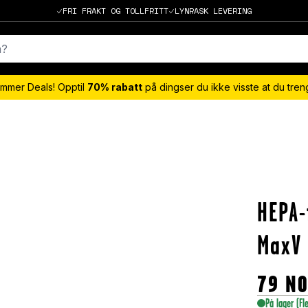
FRI FRAKT OG TOLLFRITT
LYNRASK LEVERING
mmer Deals! Opptil
70% rabatt
på dingser du ikke visste at du tre
HEPA-
MaxV
79
N
På lager
(Fl