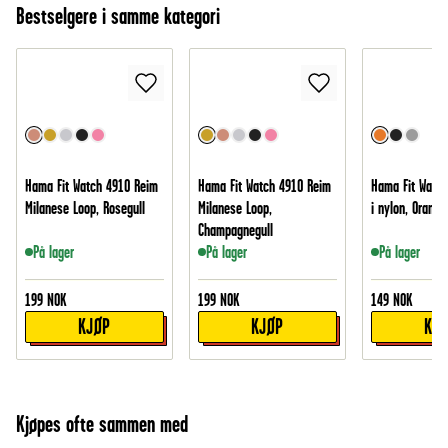
Bestselgere i samme kategori
Hama Fit Watch 4910 Reim
Hama Fit Watch 4910 Reim
Hama Fit Watc
Milanese Loop, Rosegull
Milanese Loop,
i nylon, Oransj
Champagnegull
På lager
På lager
På lager
199
NOK
199
NOK
149
NOK
KJØP
KJØP
KJ
Kjøpes ofte sammen med