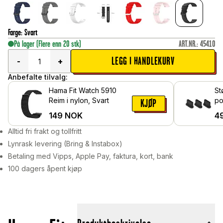
Farge
:
Svart
På lager
(Flere enn 20 stk)
ART.NR.
:
45410
LEGG I HANDLEKURV
-
+
Anbefalte tilvalg:
Hama Fit Watch 5910
St
Reim i nylon, Svart
po
KJØP
149
NOK
4
Alltid fri frakt og tollfritt
Lynrask levering (Bring & Instabox)
Betaling med Vipps, Apple Pay, faktura, kort, bank
100 dagers åpent kjøp