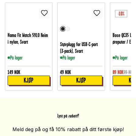
-10%
Hama Fit Watch 5910 Reim
Bose QC35 Utby
i nylon, Svart
øreputer / Earp
Støvplugg for USB-C-port
(3-pack), Svart
På lager
På lager
På lager
149
NOK
49
NOK
89
NOK
99
NOK
KJØP
KJØP
KJ
Lyst på
rabatt
?
Meld deg på og få 10% rabatt på ditt første kjøp!