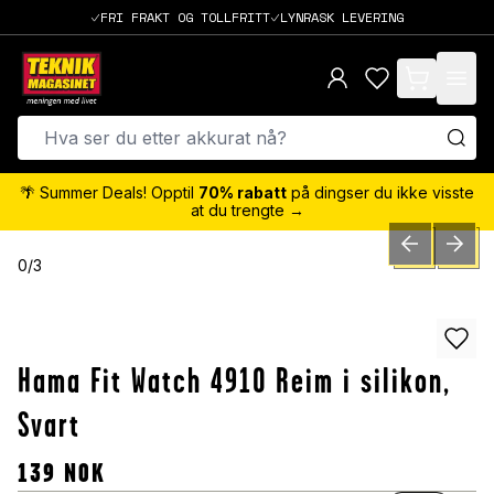
FRI FRAKT OG TOLLFRITT
LYNRASK LEVERING
items in cart,
🌴 Summer Deals! Opptil
70% rabatt
på dingser du ikke visste
at du trengte →
PREVIOUS SLID
NEXT S
0
/
3
Hama Fit Watch 4910 Reim i silikon,
Svart
139
NOK