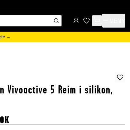
MENY
items in cart, view 
ngte →
n Vivoactive 5 Reim i silikon,
OK