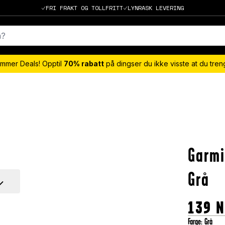
FRI FRAKT OG TOLLFRITT
LYNRASK LEVERING
mmer Deals! Opptil
70% rabatt
på dingser du ikke visste at du tre
Garmi
Grå
139
N
Farge
:
Grå