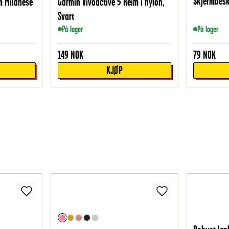
Skjermbesk
m Milanese
Garmin Vivoactive 5 Reim i nylon,
Svart
På lager
På lager
149
NOK
79
NOK
KJØP