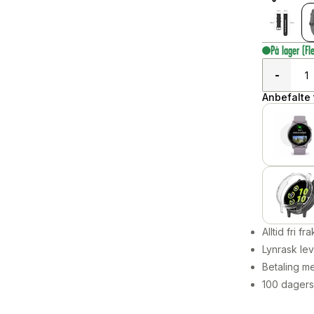
På lager
(Fl
-
Anbefalte t
Alltid fri fra
Lynrask lev
Betaling me
100 dagers