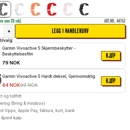
ere enn 20 stk)
ART.NR.
:
44762
LEGG I HANDLEKURV
+
ilvalg:
Garmin Vivoactive 5 Skjermbeskytter -
Beskyttelsesfilm
KJØP
79
NOK
Garmin Vivoactive 5 Hardt deksel, Gjennomsiktig
KJØP
84
NOK
99
NOK
kt og tollfritt
ering (Bring & Instabox)
d Vipps, Apple Pay, faktura, kort, bank
 åpent kjøp