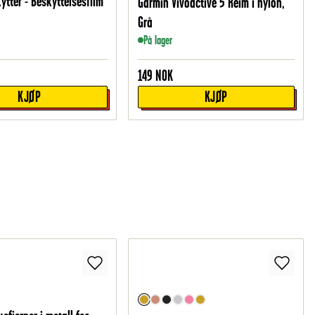
ytter - Beskyttelsesfilm
Garmin Vivoactive 5 Reim i nylon,
Grå
På lager
149
NOK
KJØP
KJØP