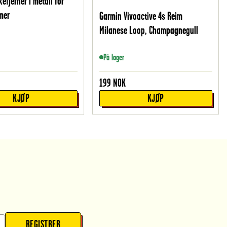
efjerner i metall for
mer
Garmin Vivoactive 4s Reim
Milanese Loop, Champagnegull
På lager
199
NOK
KJØP
KJØP
REGISTRER