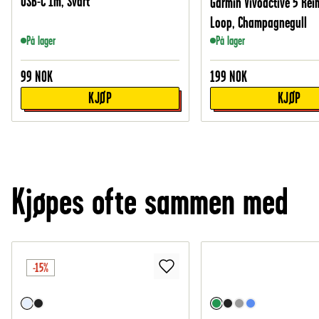
USB-C 1m, Svart
Garmin Vivoactive 5 Rei
Loop, Champagnegull
På lager
På lager
99
NOK
199
NOK
KJØP
KJØP
Kjøpes ofte sammen med
-15%