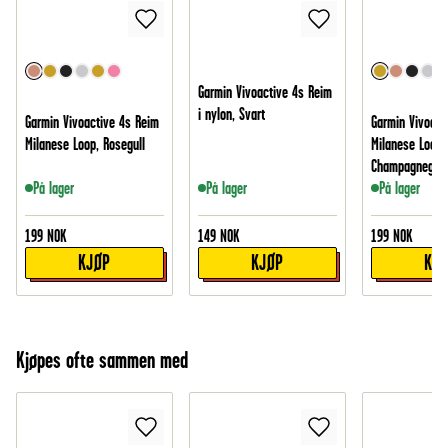
Garmin Vivoactive 4s Reim
i nylon, Svart
Garmin Vivoactive 4s Reim
Garmin Vivoact
Milanese Loop, Rosegull
Milanese Loop,
Champagnegull
På lager
På lager
På lager
199
NOK
149
NOK
199
NOK
KJØP
KJØP
KJ
Kjøpes ofte sammen med