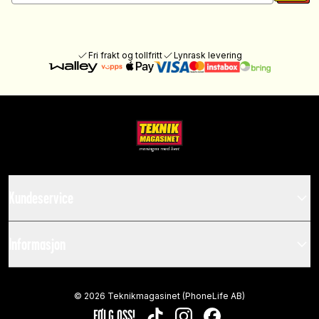
Fri frakt og tollfritt
Lynrask levering
Kundeservice
Informasjon
©
2026
Teknikmagasinet (PhoneLife AB)
FØLG OSS!