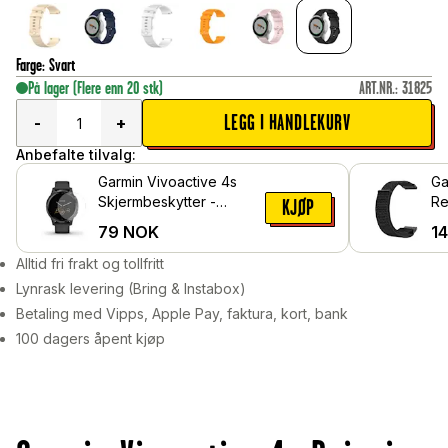
Farge
:
Svart
På lager
(Flere enn 20 stk)
ART.NR.
:
31825
LEGG I HANDLEKURV
-
+
Anbefalte tilvalg:
Garmin Vivoactive 4s
Ga
Skjermbeskytter -
Re
KJØP
Beskyttelsesfilm
79
NOK
1
Alltid fri frakt og tollfritt
Lynrask levering (Bring & Instabox)
Betaling med Vipps, Apple Pay, faktura, kort, bank
100 dagers åpent kjøp