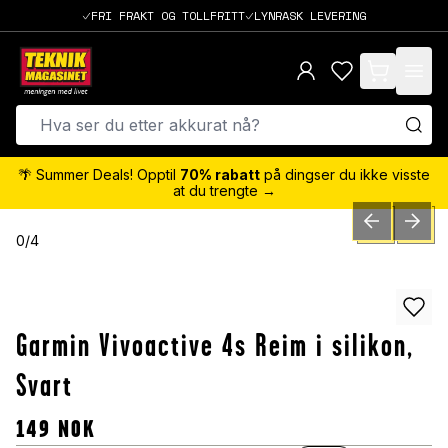
FRI FRAKT OG TOLLFRITT
LYNRASK LEVERING
items in cart,
🌴 Summer Deals! Opptil
70% rabatt
på dingser du ikke visste
at du trengte →
PREVIOUS SLID
NEXT S
0
/
4
Garmin Vivoactive 4s Reim i silikon,
Svart
149
NOK