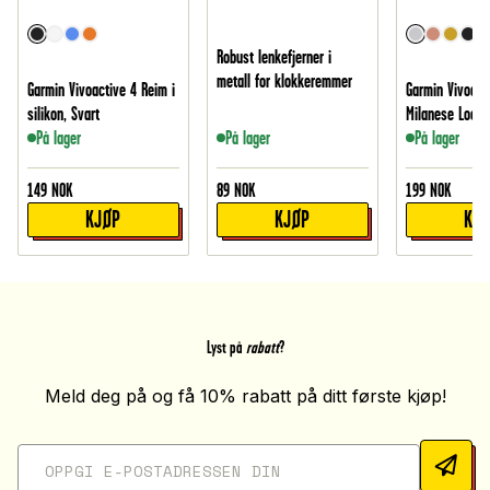
Robust lenkefjerner i
metall for klokkeremmer
Garmin Vivoactive 4 Reim i
Garmin Vivoact
silikon, Svart
Milanese Loop,
På lager
På lager
På lager
149
NOK
89
NOK
199
NOK
KJØP
KJØP
KJ
Lyst på
rabatt
?
Meld deg på og få 10% rabatt på ditt første kjøp!