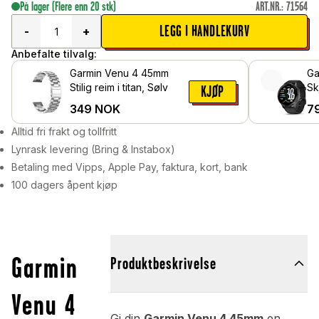
På lager
(Flere enn 20 stk)
ART.NR.
:
71564
LEGG I HANDLEKURV
-
+
Anbefalte tilvalg:
Garmin Venu 4 45mm
Ga
Stilig reim i titan, Sølv
Sk
KJØP
Be
349
NOK
7
Alltid fri frakt og tollfritt
Lynrask levering (Bring & Instabox)
Betaling med Vipps, Apple Pay, faktura, kort, bank
100 dagers åpent kjøp
Garmin
Produktbeskrivelse
Venu 4
Gi din
Garmin Venu 4 45mm
en