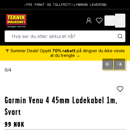
FRI FRAKT OG TOLLFRITT
LYNRASK LEVERING
items in cart,
🌴 Summer Deals! Opptil
70% rabatt
på dingser du ikke visste
at du trengte →
PREVIOUS SLID
NEXT S
0
/
4
Garmin Venu 4 45mm Ladekabel 1m,
Svart
99
NOK