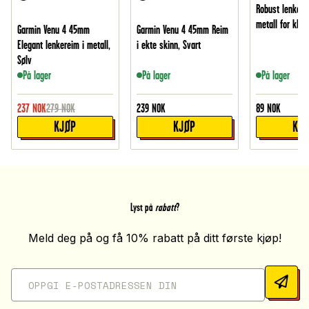
Robust lenkefje
metall for klo
Garmin Venu 4 45mm
Garmin Venu 4 45mm Reim
Elegant lenkereim i metall,
i ekte skinn, Svart
Sølv
På lager
På lager
På lager
237
NOK
279
NOK
239
NOK
89
NOK
KJØP
KJØP
KJ
Lyst på
rabatt
?
Meld deg på og få 10% rabatt på ditt første kjøp!