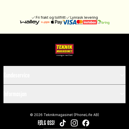
Fri frakt og tollfritt
Lynrask levering
Kundeservice
Informasjon
©
2026
Teknikmagasinet (PhoneLife AB)
FØLG OSS!
TIKTOK
INSTAGRAM
FACEBOOK