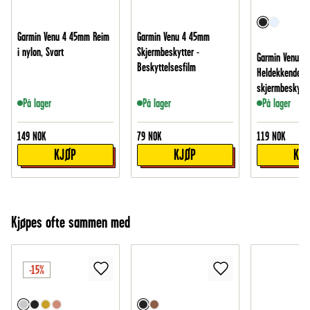
Garmin Venu 4 45mm Reim
Garmin Venu 4 45mm
i nylon, Svart
Skjermbeskytter -
Garmin Venu 4
Beskyttelsesfilm
Heldekkende d
skjermbeskytte
På lager
På lager
På lager
149
NOK
79
NOK
119
NOK
KJØP
KJØP
KJ
Kjøpes ofte sammen med
-15%