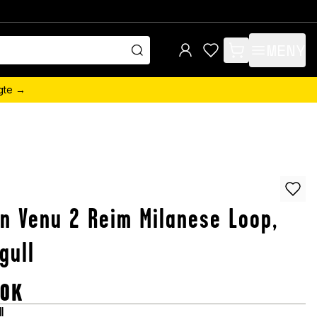
MENY
items in cart, view 
ngte →
n Venu 2 Reim Milanese Loop,
gull
OK
ll