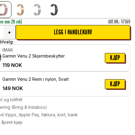
ere enn 20 stk)
ART.NR.
:
57369
LEGG I HANDLEKURV
+
ilvalg:
IMAK
Garmin Venu 2 Skjermbeskytter
KJØP
119
NOK
Garmin Venu 2 Reim i nylon, Svart
KJØP
149
NOK
kt og tollfritt
ering (Bring & Instabox)
d Vipps, Apple Pay, faktura, kort, bank
 åpent kjøp