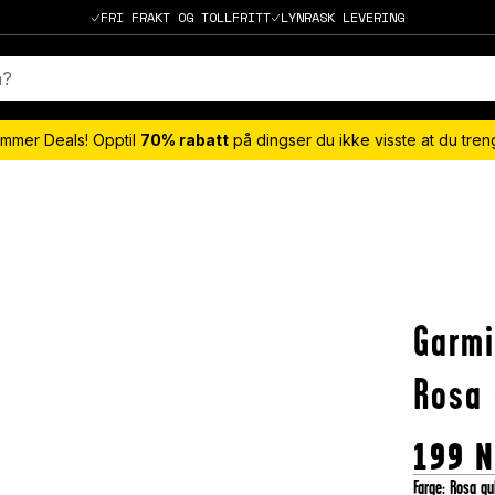
FRI FRAKT OG TOLLFRITT
LYNRASK LEVERING
mmer Deals! Opptil
70% rabatt
på dingser du ikke visste at du tre
Garmi
Rosa 
199
N
Farge
:
Rosa gu