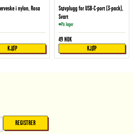
derveske i nylon, Rosa
Støvplugg for USB-C-port (3-pack),
Svart
På lager
49
NOK
KJØP
KJØP
REGISTRER