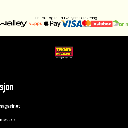
Fri frakt og tollfritt
Lynrask levering
sjon
agasinet
rmasjon