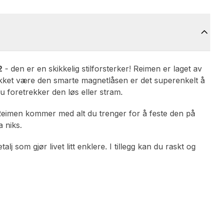
2
- den er en skikkelig stilforsterker! Reimen er laget av
 Takket være den smarte magnetlåsen er det superenkelt å
du foretrekker den løs eller stram.
 Reimen kommer med alt du trenger for å feste den på
a niks.
j som gjør livet litt enklere. I tillegg kan du raskt og
)