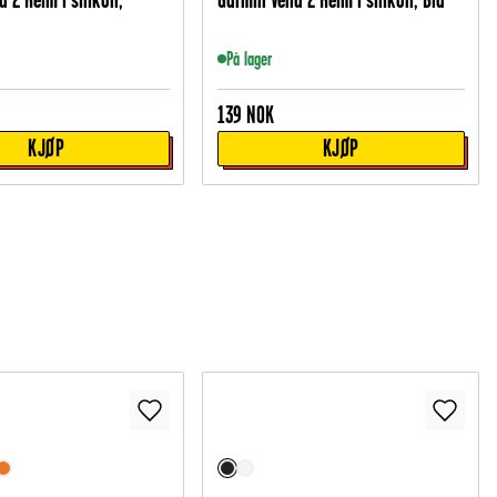
På lager
139
NOK
KJØP
KJØP