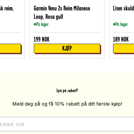
sk reim,
Garmin Venu 2s Reim Milanese
Liten skul
Loop, Rosa gull
På lager
På lager
199
NOK
189
NOK
KJØP
Lyst på
rabatt
?
Meld deg på og få 10% rabatt på ditt første kjøp!