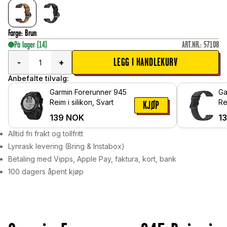
Farge
:
Brun
På lager
(14)
ART.NR.
:
57108
LEGG I HANDLEKURV
-
+
Anbefalte tilvalg:
Garmin Forerunner 945
Ga
Reim i silikon, Svart
Re
KJØP
139
NOK
1
Alltid fri frakt og tollfritt
Lynrask levering (Bring & Instabox)
Betaling med Vipps, Apple Pay, faktura, kort, bank
100 dagers åpent kjøp