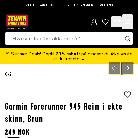
FRI FRAKT OG TOLLFRITT
LYNRASK LEVERING
items in cart,
🌴 Summer Deals! Opptil
70% rabatt
på dingser du ikke visste
at du trengte →
PREVIOUS SLID
NEXT S
0
/
2
Garmin Forerunner 945 Reim i ekte
skinn, Brun
249
NOK