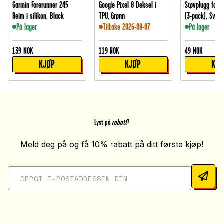
Garmin Forerunner 245
Google Pixel 8 Deksel i
Støvplugg for 
Reim i silikon, Black
TPU, Grønn
(3-pack), Svart
På lager
Tilbake 2026-08-07
På lager
139
NOK
119
NOK
49
NOK
KJØP
KJØP
KJ
Lyst på
rabatt
?
Meld deg på og få 10% rabatt på ditt første kjøp!