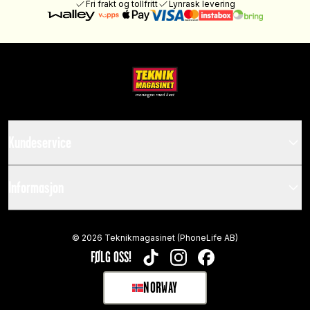
Fri frakt og tollfritt
Lynrask levering
Kundeservice
Informasjon
©
2026
Teknikmagasinet (PhoneLife AB)
FØLG OSS!
TIKTOK
INSTAGRAM
FACEBOOK
NORWAY
SELECT MARKET