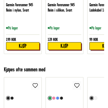
Garmin Forerunner 945
Garmin Forerunner 945
Garmin Forerun
Reim i nylon, Svart
Reim i silikon, Svart
Ladekabel 1m, 
På lager
På lager
På lager
199
NOK
139
NOK
99
NOK
KJØP
KJØP
KJ
Kjøpes ofte sammen med