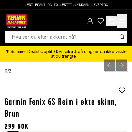
FRI FRAKT OG TOLLFRITT
LYNRASK LEVERING
items in cart,
🌴 Summer Deals! Opptil
70% rabatt
på dingser du ikke visste
at du trengte →
PREVIOUS SLID
NEXT S
0
/
2
Garmin Fenix 6S Reim i ekte skinn,
Brun
299
NOK