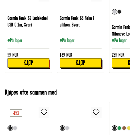
Garmin Fenix 6S Ladekabel
Garmin Fenix 6S Reim i
USB-C 1m, Svart
silikon, Svart
Garmin Fenix 6
Milanese Loop,
På lager
På lager
På lager
99
NOK
139
NOK
239
NOK
KJØP
KJØP
KJ
Kjøpes ofte sammen med
-15%