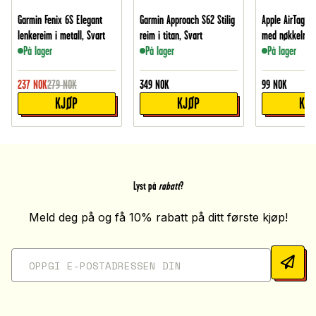
Garmin Fenix 6S Elegant
Garmin Approach S62 Stilig
Apple AirTag S
lenkereim i metall, Svart
reim i titan, Svart
med nøkkelring
På lager
På lager
På lager
237
NOK
279
NOK
349
NOK
99
NOK
KJØP
KJØP
KJ
Lyst på
rabatt
?
Meld deg på og få 10% rabatt på ditt første kjøp!