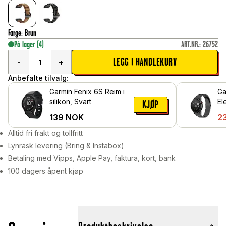
Farge
:
Brun
På lager
(4)
ART.NR.
:
26752
LEGG I HANDLEKURV
-
+
Anbefalte tilvalg:
Garmin Fenix 6S Reim i
Ga
silikon, Svart
El
KJØP
me
139
NOK
2
Alltid fri frakt og tollfritt
Lynrask levering (Bring & Instabox)
Betaling med Vipps, Apple Pay, faktura, kort, bank
100 dagers åpent kjøp