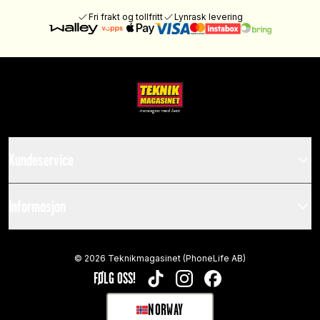
Fri frakt og tollfritt
Lynrask levering
Kundeservice
Informasjon
©
2026
Teknikmagasinet (PhoneLife AB)
FØLG OSS!
TIKTOK
INSTAGRAM
FACEBOOK
NORWAY
SELECT MARKET