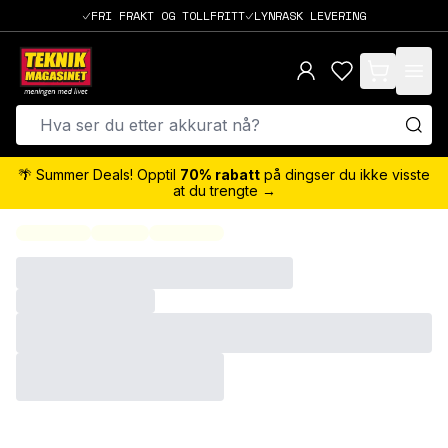
FRI FRAKT OG TOLLFRITT
LYNRASK LEVERING
items in cart,
🌴 Summer Deals! Opptil
70% rabatt
på dingser du ikke visste
at du trengte →