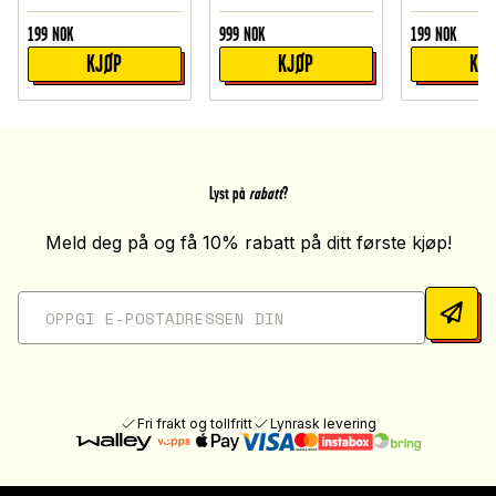
199
NOK
999
NOK
199
NOK
KJØP
KJØP
KJ
Lyst på
rabatt
?
Meld deg på og få 10% rabatt på ditt første kjøp!
Fri frakt og tollfritt
Lynrask levering