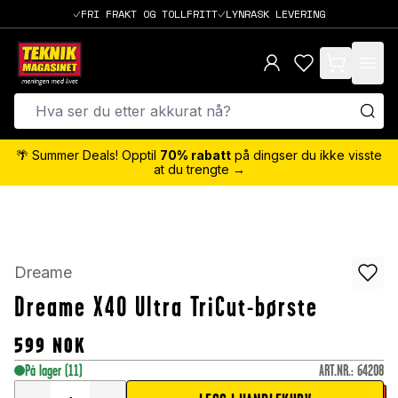
FRI FRAKT OG TOLLFRITT
LYNRASK LEVERING
items in cart,
🌴 Summer Deals! Opptil
70% rabatt
på dingser du ikke visste
at du trengte →
Dreame
Dreame X40 Ultra TriCut-børste
599
NOK
På lager
(11)
ART.NR.
:
64208