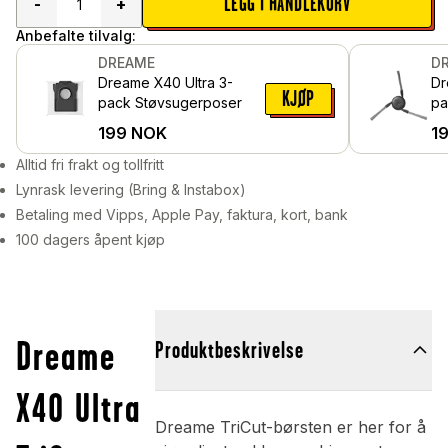
LEGG I HANDLEKURV
-
+
Anbefalte tilvalg:
DREAME
D
Dreame X40 Ultra 3-
Dr
KJØP
pack Støvsugerposer
pa
199
NOK
1
Alltid fri frakt og tollfritt
Lynrask levering (Bring & Instabox)
Betaling med Vipps, Apple Pay, faktura, kort, bank
100 dagers åpent kjøp
Dreame
Produktbeskrivelse
X40 Ultra
Dreame TriCut-børsten er her for å