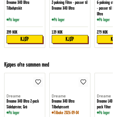
Dreame X40 Ultra
2-pakning Filtre - passer til
6-pakning støv
Tilbehørskit
Dreame X40 Ultra
- passer til D
Ultra
På lager
På lager
På lager
399
NOK
139
NOK
279
NOK
KJØP
KJØP
KJ
Kjøpes ofte sammen med
Dreame
Dreame
Dreame
Dreame X40 Ultra 2-pack
Dreame X40 Ultra
Dreame L40 Ult
Sidebørster, Grå
Tilbehørssett
pack Filter
På lager
Tilbake 2026-09-04
På lager