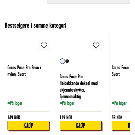
Bestselgere i samme kategori
Coros Pace Pro Reim i
Coros Pace Pro
nylon, Svart
Svart
Coros Pace Pro
Heldekkende deksel med
skjermbeskytter,
Gjennomsiktig
På lager
På lager
På lager
149
NOK
119
NOK
59
NOK
KJØP
KJØP
KJ