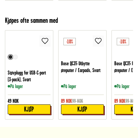
Kjøpes ofte sammen med
-10%
-10%
Bose QC35 Utbytte
Bose QC35 II Ut
øreputer / Earpads, Svart
øreputer / Earp
Støvplugg for USB-C-port
(3-pack), Svart
På lager
På lager
På lager
49
NOK
89
NOK
99
NOK
89
NOK
99
NOK
KJØP
KJØP
KJ