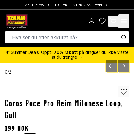
FRI FRAKT OG TOLLFRITT
LYNRASK LEVERING
items in cart,
🌴 Summer Deals! Opptil
70% rabatt
på dingser du ikke visste
at du trengte →
PREVIOUS SLID
NEXT S
0
/
2
Coros Pace Pro Reim Milanese Loop,
Gull
199
NOK