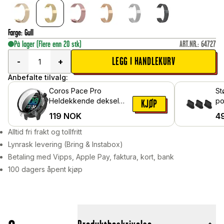
Farge
:
Gull
På lager
(Flere enn 20 stk)
ART.NR.
:
64727
LEGG I HANDLEKURV
-
+
Anbefalte tilvalg:
Coros Pace Pro
St
Heldekkende deksel
po
KJØP
med skjermbeskytter,
119
NOK
4
Gjennomsiktig
Alltid fri frakt og tollfritt
Lynrask levering (Bring & Instabox)
Betaling med Vipps, Apple Pay, faktura, kort, bank
100 dagers åpent kjøp