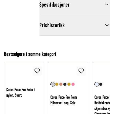
Spesifikasjoner
Prishistorikk
Bestselgere i samme kategori
Coros Pace Pro Reim i
nylon, Svart
Coros Pace Pro Reim
Coros Pace Pro
Milanese Loop, Sølv
Heldekkende d
skjermbeskytte