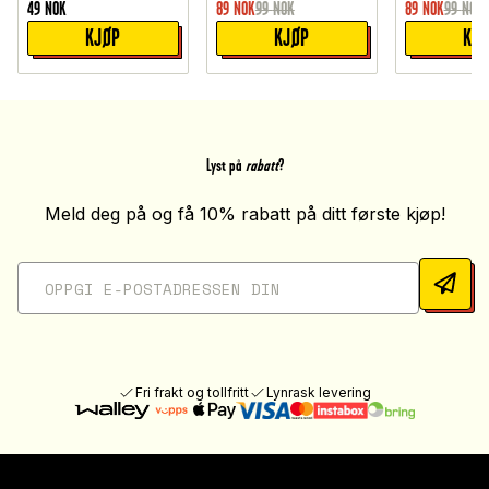
49
NOK
89
NOK
99
NOK
89
NOK
99
NOK
KJØP
KJØP
KJ
Lyst på
rabatt
?
Meld deg på og få 10% rabatt på ditt første kjøp!
Fri frakt og tollfritt
Lynrask levering