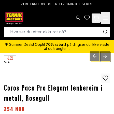
FRI FRAKT OG TOLLFRITT
LYNRASK LEVERING
items in cart,
🌴 Summer Deals! Opptil
70% rabatt
på dingser du ikke visste
at du trengte →
-15%
PREVIOUS SLID
NEXT S
0
/
2
Coros Pace Pro Elegant lenkereim i
metall, Rosegull
254
NOK