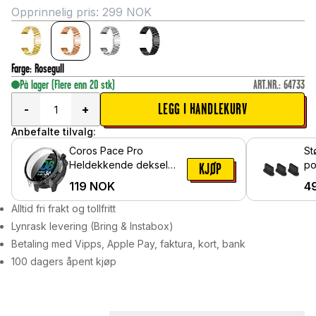
Opprinnelig pris:
299
NOK
Farge
:
Rosegull
På lager
(Flere enn 20 stk)
ART.NR.
:
64733
LEGG I HANDLEKURV
-
+
Anbefalte tilvalg:
Coros Pace Pro
St
Heldekkende deksel
po
KJØP
med skjermbeskytter,
119
NOK
4
Gjennomsiktig
Alltid fri frakt og tollfritt
Lynrask levering (Bring & Instabox)
Betaling med Vipps, Apple Pay, faktura, kort, bank
100 dagers åpent kjøp