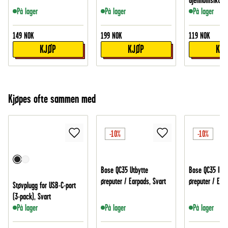
Gjennomsiktig
På lager
På lager
På lager
149
NOK
199
NOK
119
NOK
KJØP
KJØP
KJ
Kjøpes ofte sammen med
-10%
-10%
Bose QC35 Utbytte
Bose QC35 II Ut
øreputer / Earpads, Svart
øreputer / Earp
Støvplugg for USB-C-port
(3-pack), Svart
På lager
På lager
På lager