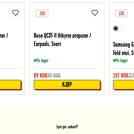
-10%
-10%
ter /
Bose QC35 II Utbytte øreputer /
Earpads, Svart
Samsung Ga
Fold etui, S
På lager
På lager
89
NOK
99
NOK
197
NOK
21
KJØP
Lyst på
rabatt
?