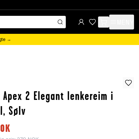
MENY
items in cart, view 
ngte →
 Apex 2 Elegant lenkereim i
l, Sølv
NOK