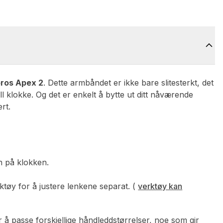
ros Apex 2
. Dette armbåndet er ikke bare slitesterkt, det
l klokke. Og det er enkelt å bytte ut ditt nåværende
rt.
on på klokken.
rktøy for å justere lenkene separat. (
verktøy kan
or å passe forskjellige håndleddstørrelser, noe som gir