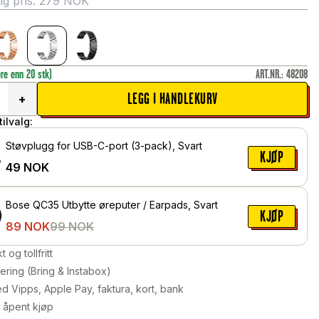
g pris:
279
NOK
ere enn 20 stk)
ART.NR.
:
48208
LEGG I HANDLEKURV
+
ilvalg:
Støvplugg for USB-C-port (3-pack), Svart
KJØP
49
NOK
Bose QC35 Utbytte øreputer / Earpads, Svart
KJØP
89
NOK
99
NOK
kt og tollfritt
ering (Bring & Instabox)
d Vipps, Apple Pay, faktura, kort, bank
 åpent kjøp