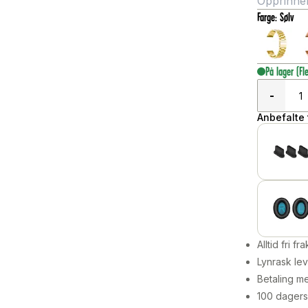
Opprinneli
Farge
:
Sølv
På lager
(Fl
-
Anbefalte t
Alltid fri fra
Lynrask lev
Betaling me
100 dagers