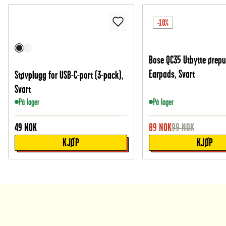
-10%
Bose QC35 Utbytte ørepu
Earpads, Svart
Støvplugg for USB-C-port (3-pack),
Svart
På lager
På lager
49
NOK
89
NOK
99
NOK
KJØP
KJØP