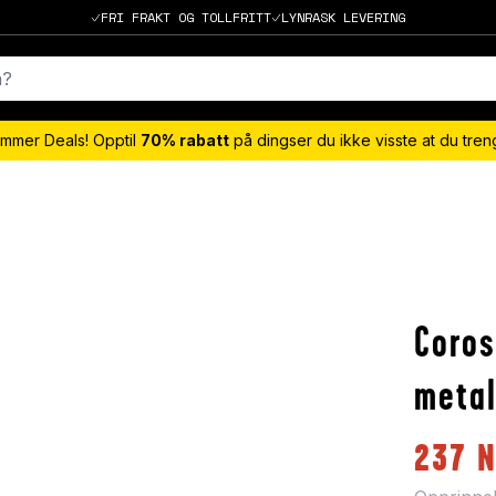
FRI FRAKT OG TOLLFRITT
LYNRASK LEVERING
mmer Deals! Opptil
70% rabatt
på dingser du ikke visste at du tre
Coros
metal
237