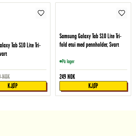
Samsung Galaxy Tab S10 Lite Tri-
fold etui med pennholder, Svart
laxy Tab S10 Lite Tri-
vart
På lager
9
NOK
249
NOK
KJØP
KJØP