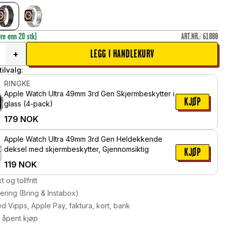
ere enn 20 stk)
ART.NR.
:
61888
LEGG I HANDLEKURV
+
ilvalg:
RINGKE
Apple Watch Ultra 49mm 3rd Gen Skjermbeskytter i
KJØP
glass (4-pack)
179
NOK
Apple Watch Ultra 49mm 3rd Gen Heldekkende
deksel med skjermbeskytter, Gjennomsiktig
KJØP
119
NOK
kt og tollfritt
ering (Bring & Instabox)
d Vipps, Apple Pay, faktura, kort, bank
 åpent kjøp