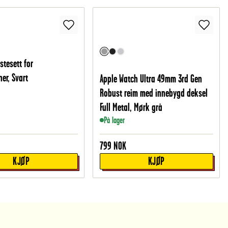
stesett for
er, Svart
Apple Watch Ultra 49mm 3rd Gen
Robust reim med innebygd deksel
Full Metal, Mørk grå
På lager
799
NOK
KJØP
KJØP