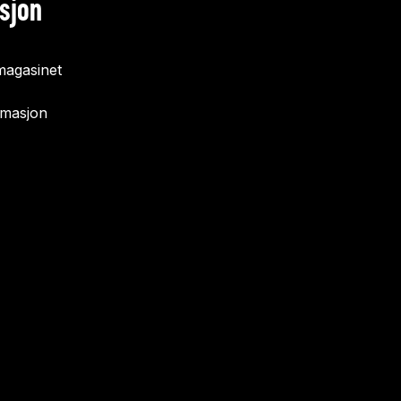
sjon
agasinet
rmasjon