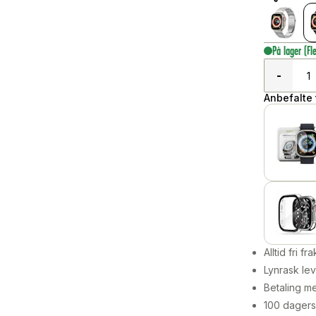
På lager
(Fl
-
Anbefalte t
Alltid fri fra
Lynrask lev
Betaling me
100 dagers