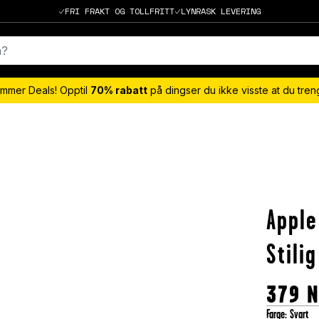
FRI FRAKT OG TOLLFRITT
LYNRASK LEVERING
mmer Deals! Opptil
70% rabatt
på dingser du ikke visste at du tre
Apple
Stili
379
Farge
:
Svart