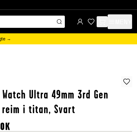
MENY
items in cart, view 
ngte →
 Watch Ultra 49mm 3rd Gen
g reim i titan, Svart
NOK