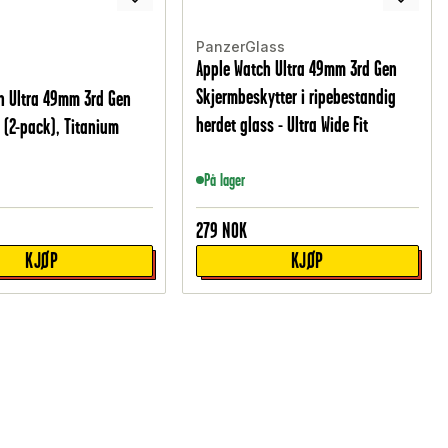
PanzerGlass
Apple Watch Ultra 49mm 3rd Gen
Skjermbeskytter i ripebestandig
h Ultra 49mm 3rd Gen
herdet glass - Ultra Wide Fit
 (2-pack), Titanium
På lager
279
NOK
KJØP
KJØP