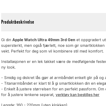
Produktbeskrivelse
Gi din
Apple Watch Ultra 49mm 3rd Gen
et oppgradert ut
supersterkt, men også fjærlett, noe som gir smartklokken 
vekt. Perfekt for deg som vil kombinere stil med komfort.
Installasjonen er en lek takket være de medfølgende feste
ny look.
- Smidig og diskret lås gjør at armbåndet enkelt glir på og
- Titanarmbåndet er klart til å gi smartklokken din en elega
- Enkelt å justere størrelsen for en perfekt passform. Om d
for å justere lenkene separat,
verktøy kan bestilles her
Lengde: 160 - 220mm (uten klokken)