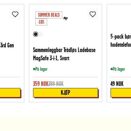
SUMMER DEALS
-10%
5-pack bør
hodetelefon
 3rd Gen
Sammenleggbar Trådløs Ladebase
MagSafe 3-i-1, Svart
På lager
På lager
359
NOK
399
NOK
49
NOK
KJØP