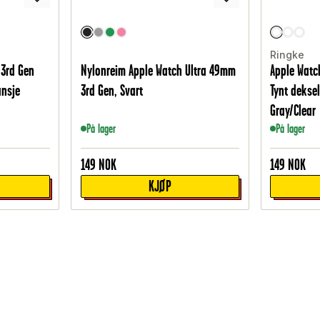
Ringke
 3rd Gen
Nylonreim Apple Watch Ultra 49mm
Apple Watc
ansje
3rd Gen, Svart
Tynt deksel
Gray/Clear
På lager
På lager
149
NOK
149
NOK
KJØP