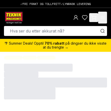
FRI FRAKT OG TOLLFRITT
LYNRASK LEVERING
items in cart,
🌴 Summer Deals! Opptil
70% rabatt
på dingser du ikke visste
at du trengte →