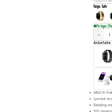
Opprinneli
Farge
:
Sølv
På lager
(Fl
-
Anbefalte t
Alltid fri fra
Lynrask lev
Betaling me
100 dagers