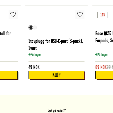
-10%
tall for
Bose QC35 
Earpads, S
Støvplugg for USB-C-port (3-pack),
Svart
På lager
På lager
49
NOK
89
NOK
99
KJØP
Lyst på
rabatt
?