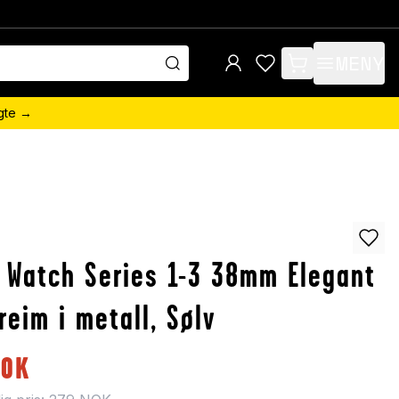
MENY
items in cart, view 
ngte →
 Watch Series 1-3 38mm Elegant
reim i metall, Sølv
NOK