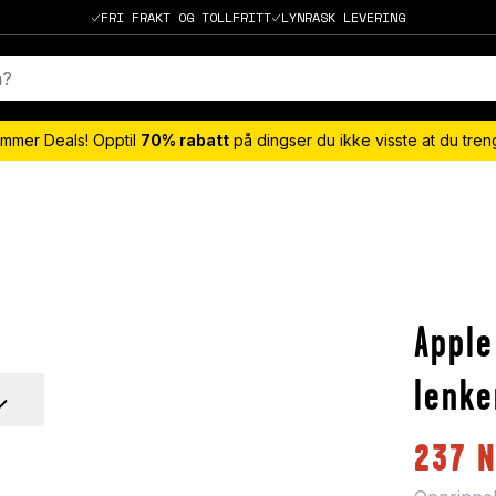
FRI FRAKT OG TOLLFRITT
LYNRASK LEVERING
mmer Deals! Opptil
70% rabatt
på dingser du ikke visste at du tre
Apple
lenke
237