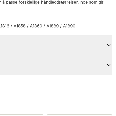
or å passe forskjellige håndleddstørrelser, noe som gir
A1816 / A1858 / A1860 / A1889 / A1890