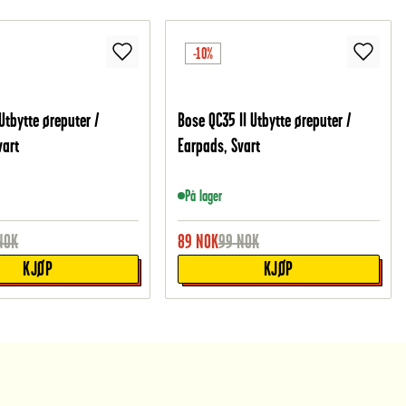
-10%
Utbytte øreputer /
Bose QC35 II Utbytte øreputer /
vart
Earpads, Svart
På lager
NOK
89
NOK
99
NOK
KJØP
KJØP