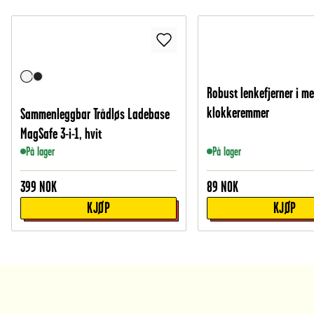
Robust lenkefjerner i me
klokkeremmer
Sammenleggbar Trådløs Ladebase
MagSafe 3-i-1, hvit
På lager
På lager
399
NOK
89
NOK
KJØP
KJØP