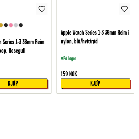
Apple Watch Series 1-3 38mm Reim i
nylon, blå/hvit/rød
h Series 1-3 38mm Reim
oop, Rosegull
På lager
159
NOK
KJØP
KJØP