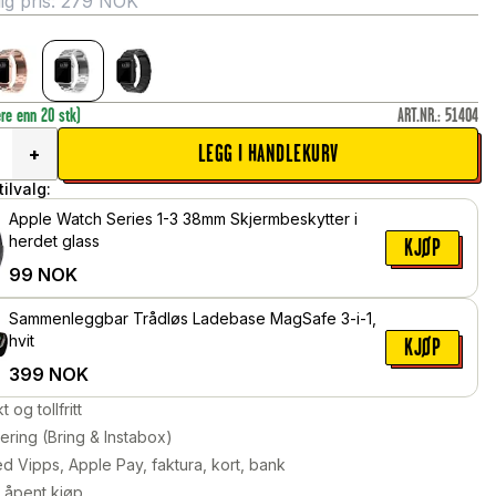
g pris:
279
NOK
ere enn 20 stk)
ART.NR.
:
51404
LEGG I HANDLEKURV
+
ilvalg:
Apple Watch Series 1-3 38mm Skjermbeskytter i
herdet glass
KJØP
99
NOK
Sammenleggbar Trådløs Ladebase MagSafe 3-i-1,
hvit
KJØP
399
NOK
kt og tollfritt
ering (Bring & Instabox)
d Vipps, Apple Pay, faktura, kort, bank
 åpent kjøp