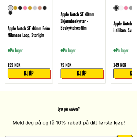
Apple Watch SE 40mm
Skjermbeskytter -
Apple Watch S
Beskyttelsesfilm
Apple Watch SE 44mm Reim
i silikon, Svart
Milanese Loop, Starlight
På lager
På lager
På lager
199
NOK
79
NOK
149
NOK
KJØP
KJØP
KJ
Lyst på
rabatt
?
Meld deg på og få 10% rabatt på ditt første kjøp!