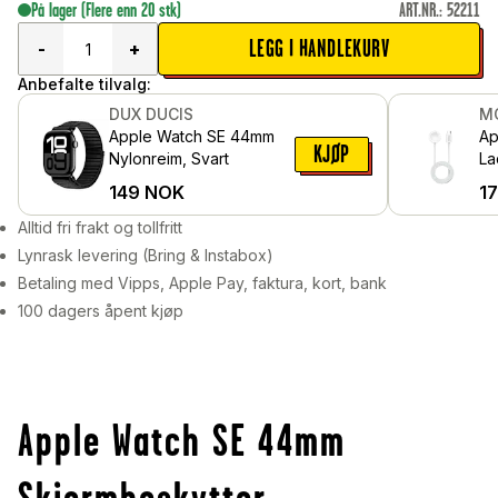
På lager
(Flere enn 20 stk)
ART.NR.
:
52211
LEGG I HANDLEKURV
-
+
Anbefalte tilvalg:
DUX DUCIS
M
Apple Watch SE 44mm
Ap
KJØP
Nylonreim, Svart
La
US
149
NOK
1
Alltid fri frakt og tollfritt
Lynrask levering (Bring & Instabox)
Betaling med Vipps, Apple Pay, faktura, kort, bank
100 dagers åpent kjøp
Apple Watch SE 44mm
Skjermbeskytter -