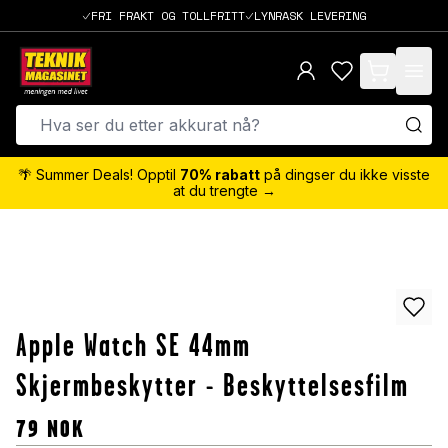
FRI FRAKT OG TOLLFRITT
LYNRASK LEVERING
items in cart,
🌴 Summer Deals! Opptil
70% rabatt
på dingser du ikke visste
at du trengte →
Apple Watch SE 44mm
Skjermbeskytter - Beskyttelsesfilm
79
NOK