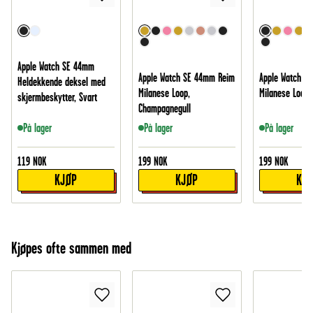
Apple Watch SE 44mm
Apple Watch SE 44mm Reim
Apple Watch S
Heldekkende deksel med
Milanese Loop,
Milanese Loop,
skjermbeskytter, Svart
Champagnegull
På lager
På lager
På lager
119
NOK
199
NOK
199
NOK
KJØP
KJØP
KJ
Kjøpes ofte sammen med