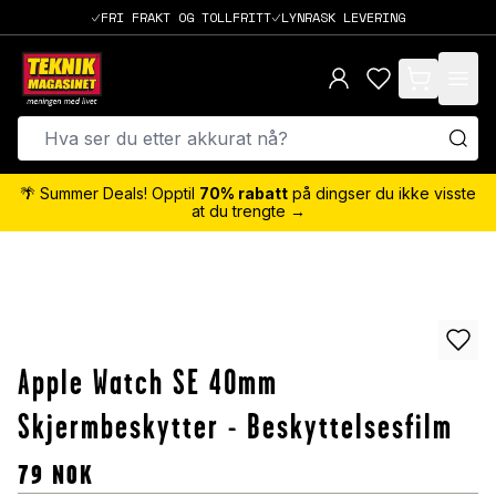
FRI FRAKT OG TOLLFRITT
LYNRASK LEVERING
items in cart,
🌴 Summer Deals! Opptil
70% rabatt
på dingser du ikke visste
at du trengte →
Apple Watch SE 40mm
Skjermbeskytter - Beskyttelsesfilm
79
NOK