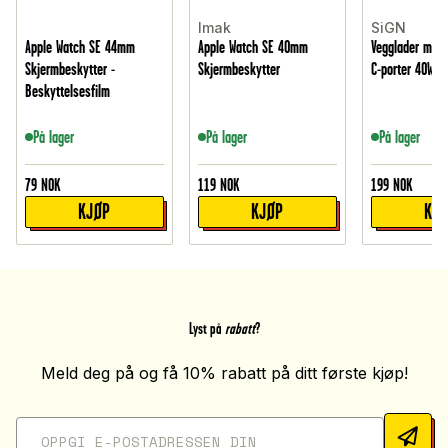
Imak
SiGN
Apple Watch SE 44mm
Apple Watch SE 40mm
Vegglader med 
Skjermbeskytter -
Skjermbeskytter
C-porter 40W, H
Beskyttelsesfilm
På lager
På lager
På lager
79
NOK
119
NOK
199
NOK
KJØP
KJØP
KJ
Lyst på
rabatt
?
Meld deg på og få 10% rabatt på ditt første kjøp!