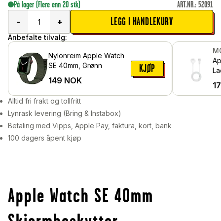
På lager
(Flere enn 20 stk)
ART.NR.
:
52091
LEGG I HANDLEKURV
-
+
Anbefalte tilvalg:
M
Nylonreim Apple Watch
Ap
SE 40mm, Grønn
KJØP
La
149
NOK
US
1
Alltid fri frakt og tollfritt
Lynrask levering (Bring & Instabox)
Betaling med Vipps, Apple Pay, faktura, kort, bank
100 dagers åpent kjøp
Apple Watch SE 40mm
Skjermbeskytter -