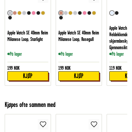
Apple Watch S
Apple Watch SE 40mm Reim
Apple Watch SE 40mm Reim
Heldekkende d
Milanese Loop, Starlight
Milanese Loop, Rosegull
skjermbeskytte
Gjennomsiktig
På lager
På lager
På lager
199
NOK
199
NOK
119
NOK
KJØP
KJØP
KJ
Kjøpes ofte sammen med