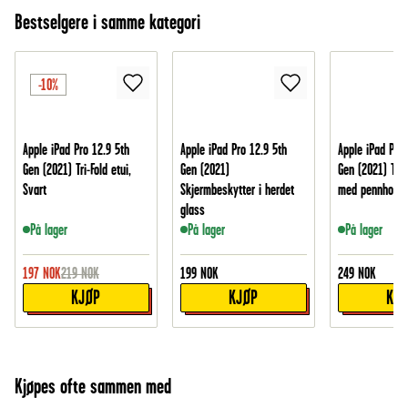
Bestselgere i samme kategori
-10%
Apple iPad Pro 12.9 5th
Apple iPad Pro 12.9 5th
Apple iPad Pro 
Gen (2021) Tri-Fold etui,
Gen (2021)
Gen (2021) Tri-f
Svart
Skjermbeskytter i herdet
med pennholder
glass
På lager
På lager
På lager
197
NOK
219
NOK
199
NOK
249
NOK
KJØP
KJØP
KJ
Kjøpes ofte sammen med