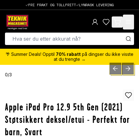
FRI FRAKT OG TOLLFRITT
LYNRASK LEVERING
items in cart,
🌴 Summer Deals! Opptil
70% rabatt
på dingser du ikke visste
at du trengte →
PREVIOUS SLID
NEXT S
0
/
3
Apple iPad Pro 12.9 5th Gen (2021)
Støtsikkert deksel/etui - Perfekt for
barn, Svart