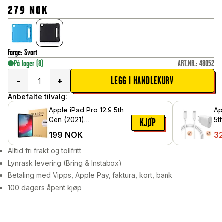
279
NOK
Farge
:
Svart
På lager
(8)
ART.NR.
:
48052
LEGG I HANDLEKURV
-
+
Anbefalte tilvalg:
Apple iPad Pro 12.9 5th
Ap
Gen (2021)
5t
KJØP
Skjermbeskytter i herdet
op
199
NOK
3
glass
US
Alltid fri frakt og tollfritt
Lynrask levering (Bring & Instabox)
Betaling med Vipps, Apple Pay, faktura, kort, bank
100 dagers åpent kjøp