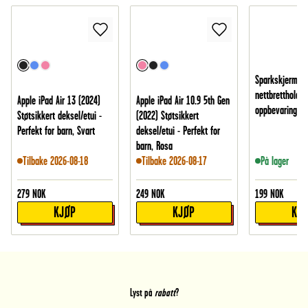
Sparkskjerm fo
nettbrettholder
Apple iPad Air 13 (2024)
Apple iPad Air 10.9 5th Gen
oppbevaring, S
Støtsikkert deksel/etui -
(2022) Støtsikkert
Perfekt for barn, Svart
deksel/etui - Perfekt for
barn, Rosa
Tilbake 2026-08-18
Tilbake 2026-08-17
På lager
279
NOK
249
NOK
199
NOK
KJØP
KJØP
KJ
Lyst på
rabatt
?