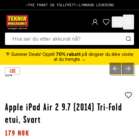
FRI FRAKT OG TOLLFRITT
LYNRASK LEVERING
items in cart,
🌴 Summer Deals! Opptil
70% rabatt
på dingser du ikke visste
at du trengte →
-10%
PREVIOUS SLID
NEXT S
0
/
4
Apple iPad Air 2 9.7 (2014) Tri-Fold
etui, Svart
179
NOK