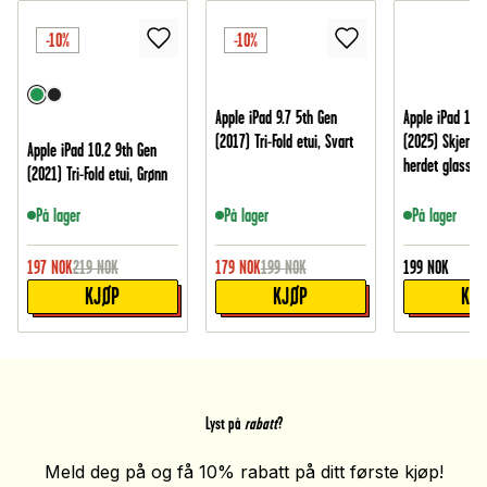
-10%
-10%
Apple iPad 9.7 5th Gen
Apple iPad 11 
(2017) Tri-Fold etui, Svart
(2025) Skjermb
Apple iPad 10.2 9th Gen
herdet glass
(2021) Tri-Fold etui, Grønn
På lager
På lager
På lager
197
NOK
219
NOK
179
NOK
199
NOK
199
NOK
KJØP
KJØP
KJ
Lyst på
rabatt
?
Meld deg på og få 10% rabatt på ditt første kjøp!