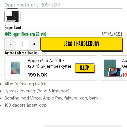
Opprinnelig pris:
199
NOK
Farge
:
Svart
På lager
(Flere enn 20 stk)
ART.NR.
:
49211
LEGG I HANDLEKURV
-
+
Anbefalte tilvalg:
Apple iPad Air 2 9.7
Ap
(2014) Skjermbeskytter i
Ge
KJØP
herdet glass
et
199
NOK
1
Alltid fri frakt og tollfritt
Lynrask levering (Bring & Instabox)
Betaling med Vipps, Apple Pay, faktura, kort, bank
100 dagers åpent kjøp