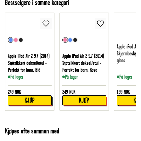
Bestselgere i samme kategori
Apple iPad Air 
Skjermbeskytte
Apple iPad Air 2 9.7 (2014)
Apple iPad Air 2 9.7 (2014)
glass
Støtsikkert deksel/etui -
Støtsikkert deksel/etui -
Perfekt for barn, Blå
Perfekt for barn, Rosa
På lager
På lager
På lager
249
NOK
249
NOK
199
NOK
KJØP
KJØP
KJ
Kjøpes ofte sammen med