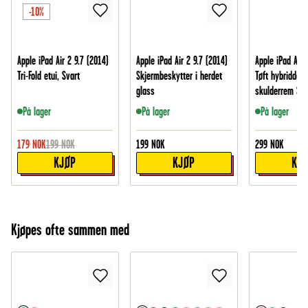
-10%
Apple iPad Air 2 9.7 (2014)
Apple iPad Air 2 9.7 (2014)
Apple iPad Air 
Tri-Fold etui, Svart
Skjermbeskytter i herdet
Tøft hybriddek
glass
skulderrem Sva
På lager
På lager
På lager
179
NOK
199
NOK
199
NOK
299
NOK
KJØP
KJØP
KJ
Kjøpes ofte sammen med