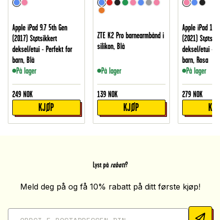
Apple iPad 9.7 5th Gen
Apple iPad 10.
ZTE K2 Pro barnearmbånd i
(2017) Støtsikkert
(2021) Støtsikk
silikon, Blå
deksel/etui - Perfekt for
deksel/etui - P
barn, Blå
barn, Rosa
På lager
På lager
På lager
249
NOK
139
NOK
279
NOK
KJØP
KJØP
KJ
Lyst på
rabatt
?
Meld deg på og få 10% rabatt på ditt første kjøp!