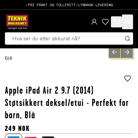
FRI FRAKT OG TOLLFRITT
LYNRASK LEVERING
items in cart,
PREVIOUS SLID
NEXT S
0
/
4
Apple iPad Air 2 9.7 (2014)
Støtsikkert deksel/etui - Perfekt for
barn, Blå
249
NOK