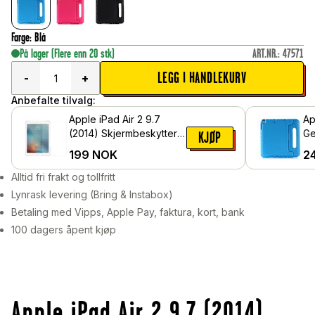
Farge
:
Blå
På lager
(Flere enn 20 stk)
ART.NR.
:
47571
LEGG I HANDLEKURV
-
+
Anbefalte tilvalg:
Apple iPad Air 2 9.7
Ap
(2014) Skjermbeskytter i
Ge
KJØP
herdet glass
de
199
NOK
2
fo
Alltid fri frakt og tollfritt
Lynrask levering (Bring & Instabox)
Betaling med Vipps, Apple Pay, faktura, kort, bank
100 dagers åpent kjøp
Apple iPad Air 2 9.7 (2014)