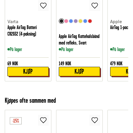
Varta
Apple
Apple AirTag Batteri
AirTag 1-pack
CR2032 (4-pakning)
Apple AirTag Kattehalsbånd
med refleks, Svart
På lager
På lager
På lager
69
NOK
149
NOK
479
NOK
KJØP
KJØP
KJ
Kjøpes ofte sammen med
-15%