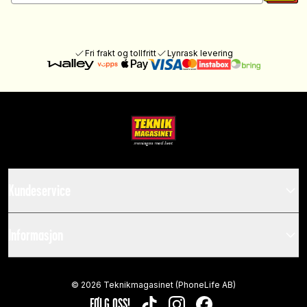
Fri frakt og tollfritt
Lynrask levering
Kundeservice
Informasjon
©
2026
Teknikmagasinet (PhoneLife AB)
FØLG OSS!