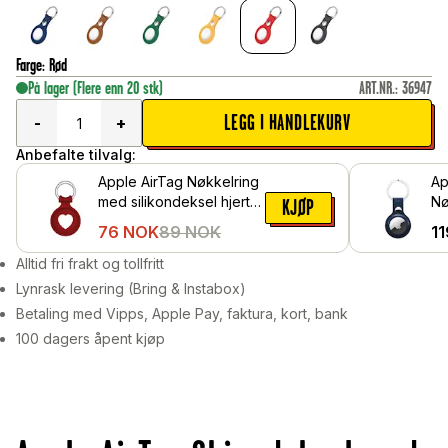
Farge
:
Rød
På lager
(Flere enn 20 stk)
ART.NR.
:
36947
LEGG I HANDLEKURV
-
+
Anbefalte tilvalg:
Apple AirTag Nøkkelring
Ap
med silikondeksel hjerte,
Nø
KJØP
Rød
læ
76
NOK
89
NOK
11
Alltid fri frakt og tollfritt
Lynrask levering (Bring & Instabox)
Betaling med Vipps, Apple Pay, faktura, kort, bank
100 dagers åpent kjøp