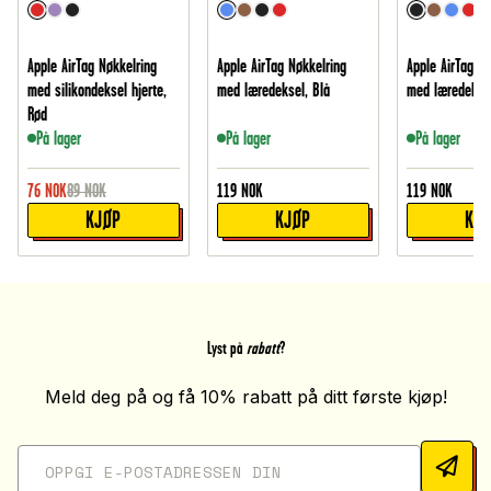
Apple AirTag Nøkkelring
Apple AirTag Nøkkelring
Apple AirTag Nø
med silikondeksel hjerte,
med læredeksel, Blå
med læredeksel
Rød
På lager
På lager
På lager
76
NOK
89
NOK
119
NOK
119
NOK
KJØP
KJØP
KJ
Lyst på
rabatt
?
Meld deg på og få 10% rabatt på ditt første kjøp!