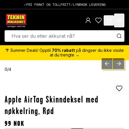
FRI FRAKT OG TOLLFRITT
LYNRASK LEVERING
items in cart,
🌴 Summer Deals! Opptil
70% rabatt
på dingser du ikke visste
at du trengte →
PREVIOUS SLID
NEXT S
0
/
4
Apple AirTag Skinndeksel med
nøkkelring, Rød
99
NOK