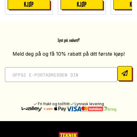
KJØP
KJØP
KJ
Lyst på
rabatt
?
Meld deg på og få 10% rabatt på ditt første kjøp!
Fri frakt og tollfritt
Lynrask levering