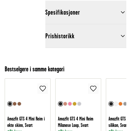
Spesifikasjoner
Prishistorikk
Bestselgere i samme kategori
Amazfit GTS 4 Mini Reim i
Amazfit GTS 4 Mini Reim
Amazfit GTS 4 M
ekte skinn, Svart
Milanese Loop, Svart
silikon, Svart