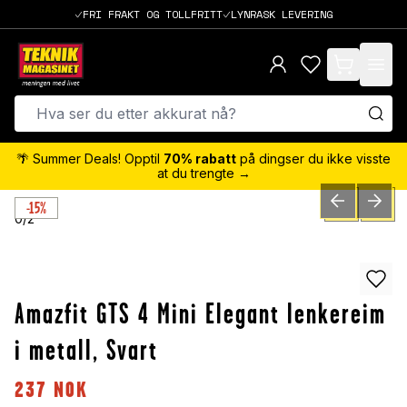
FRI FRAKT OG TOLLFRITT
LYNRASK LEVERING
items in cart,
🌴 Summer Deals! Opptil
70% rabatt
på dingser du ikke visste
at du trengte →
-15%
PREVIOUS SLID
NEXT S
0
/
2
Amazfit GTS 4 Mini Elegant lenkereim
i metall, Svart
237
NOK