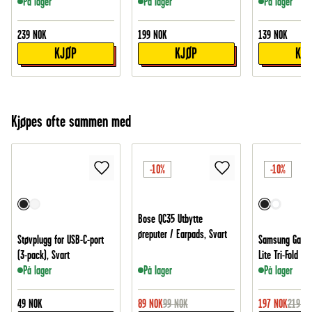
På lager
På lager
På lager
239
NOK
199
NOK
139
NOK
KJØP
KJØP
KJ
Kjøpes ofte sammen med
-10%
-10%
Bose QC35 Utbytte
øreputer / Earpads, Svart
Støvplugg for USB-C-port
Samsung Galax
(3-pack), Svart
Lite Tri-Fold etu
På lager
På lager
På lager
49
NOK
89
NOK
99
NOK
197
NOK
219
NO