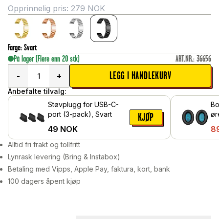
Opprinnelig pris:
279
NOK
Farge
:
Svart
På lager
(Flere enn 20 stk)
ART.NR.
:
36656
LEGG I HANDLEKURV
-
+
Anbefalte tilvalg:
Støvplugg for USB-C-
Bo
port (3-pack), Svart
ør
KJØP
Sv
49
NOK
8
Alltid fri frakt og tollfritt
Lynrask levering (Bring & Instabox)
Betaling med Vipps, Apple Pay, faktura, kort, bank
100 dagers åpent kjøp