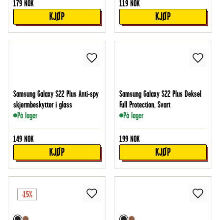
179
NOK
119
NOK
KJØP
KJØP
Samsung Galaxy S22 Plus Anti-spy
Samsung Galaxy S22 Plus Deksel
skjermbeskytter i glass
Full Protection, Svart
På lager
På lager
149
NOK
199
NOK
KJØP
KJØP
-15%