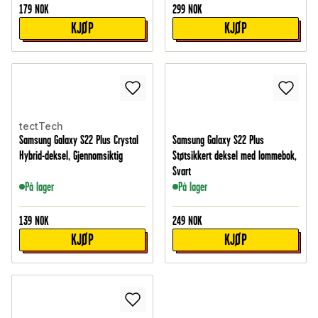
179
NOK
299
NOK
KJØP
KJØP
tectTech
Samsung Galaxy S22 Plus Crystal
Samsung Galaxy S22 Plus
Hybrid-deksel, Gjennomsiktig
Støtsikkert deksel med lommebok,
Svart
På lager
På lager
139
NOK
249
NOK
KJØP
KJØP