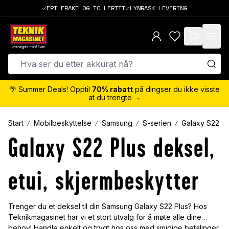
FRI FRAKT OG TOLLFRITT
LYNRASK LEVERING
items in cart,
🌴 Summer Deals! Opptil
70% rabatt
på dingser du ikke visste
at du trengte →
Start
Mobilbeskyttelse
Samsung
S-serien
Galaxy S22 Pl
Galaxy S22 Plus deksel,
etui, skjermbeskytter
Trenger du et deksel til din Samsung Galaxy S22 Plus? Hos
Teknikmagasinet har vi et stort utvalg for å møte alle dine
behov! Handle enkelt og trygt hos oss med smidige betalinger