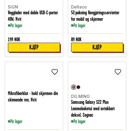
SiGN
Deltaco
Vegglader med doble USB-C-porter
52-pakning Rengjøringsservietter
40W, Hvit
for mobil og skjermer
På lager
På lager
199
NOK
89
NOK
KJØP
KJØP
Mikrofiberklut - hold skjermen din
DG.MING
skinnende ren, Hvit
Samsung Galaxy S22 Plus
Lommeboketui med avtakbart
deksel, Cognac
På lager
På lager