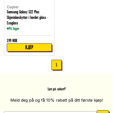
Copter
Samsung Galaxy S22 Plus
Skjermbeskytter i herdet glass -
Exoglass
På lager
199
NOK
KJØP
1
Lyst på
rabatt
?
Meld deg på og få 10% rabatt på ditt første kjøp!