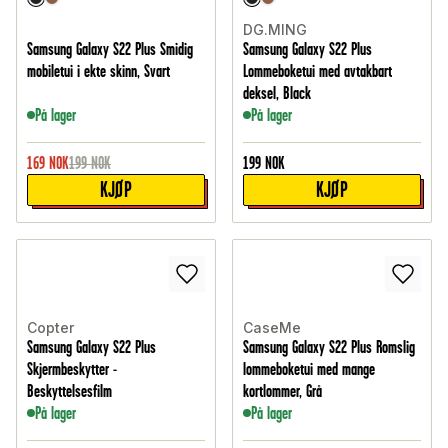
DG.MING
Samsung Galaxy S22 Plus Smidig
Samsung Galaxy S22 Plus
mobiletui i ekte skinn, Svart
Lommeboketui med avtakbart
deksel, Black
På lager
På lager
169
NOK
199
NOK
199
NOK
KJØP
KJØP
Copter
CaseMe
Samsung Galaxy S22 Plus
Samsung Galaxy S22 Plus Romslig
Skjermbeskytter -
lommeboketui med mange
Beskyttelsesfilm
kortlommer, Grå
På lager
På lager