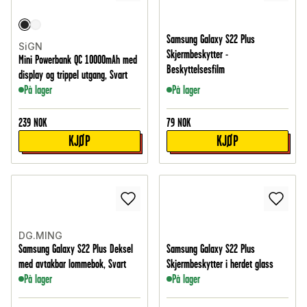
Samsung Galaxy S22 Plus
SiGN
Skjermbeskytter -
Mini Powerbank QC 10000mAh med
Beskyttelsesfilm
display og trippel utgang, Svart
På lager
På lager
239
NOK
79
NOK
KJØP
KJØP
DG.MING
Samsung Galaxy S22 Plus Deksel
Samsung Galaxy S22 Plus
med avtakbar lommebok, Svart
Skjermbeskytter i herdet glass
På lager
På lager