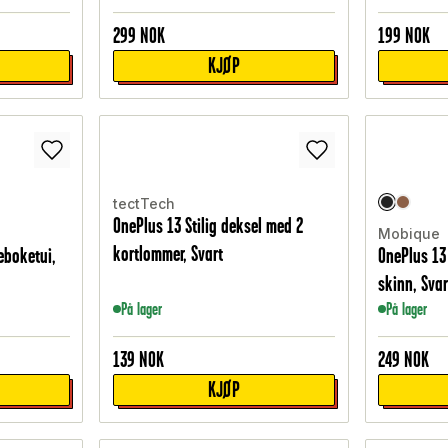
299
NOK
199
NOK
KJØP
tectTech
OnePlus 13 Stilig deksel med 2
Mobique
kortlommer, Svart
eboketui,
OnePlus 13
skinn, Svar
På lager
På lager
139
NOK
249
NOK
KJØP