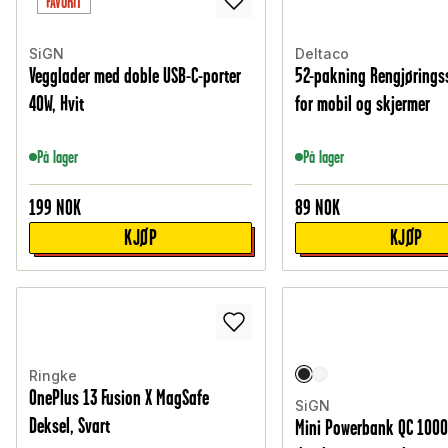
FAVORIT
SiGN
Deltaco
Vegglader med doble USB-C-porter
52-pakning Rengjøringss
40W, Hvit
for mobil og skjermer
På lager
På lager
199
NOK
89
NOK
KJØP
KJØP
Ringke
OnePlus 13 Fusion X MagSafe
SiGN
Deksel, Svart
Mini Powerbank QC 100