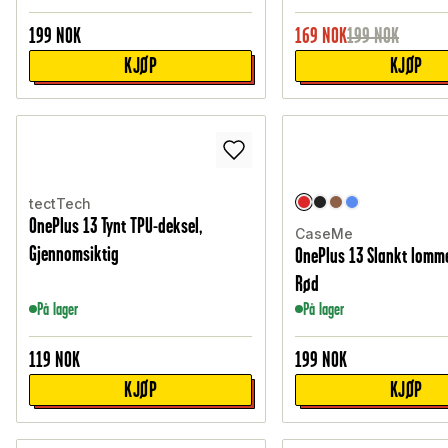
199
NOK
169
NOK
199
NOK
KJØP
KJØP
tectTech
OnePlus 13 Tynt TPU-deksel,
CaseMe
Gjennomsiktig
OnePlus 13 Slankt lomm
Rød
På lager
På lager
119
NOK
199
NOK
KJØP
KJØP