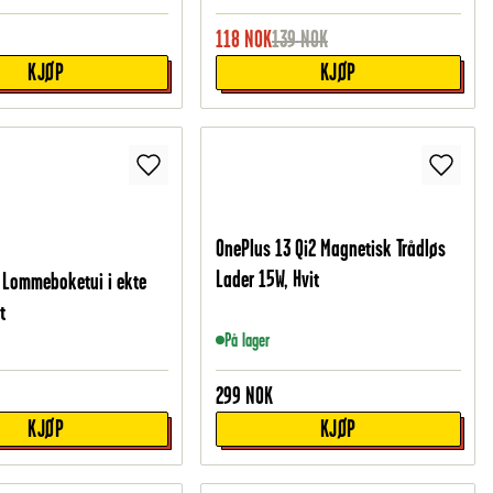
118
NOK
139
NOK
KJØP
KJØP
OnePlus 13 Qi2 Magnetisk Trådløs
Lader 15W, Hvit
 Lommeboketui i ekte
t
På lager
299
NOK
KJØP
KJØP