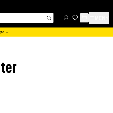
MENY
items in cart, view 
ngte →
ter