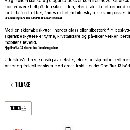
Velg mellom slanke og elegante deksler som fremhever OnePlus s
som vil være helt på den sikre siden, eller praktiske etuier med k
look du foretrekker, finnes det et mobilbeskyttelse som passer d
Skjermbeskyttere som bevarer skjermens kvalitet
Med en skjermbeskytter i herdet glass eller slitesterk film besk
skjermbeskyttere er tynne, krystallklare og påvirker verken berøri
mobilens levetid.
Kjøp OnePlus 13-tilbehør hos Teknikmagasinet
Utforsk vårt brede utvalg av deksler, etuier og skjermbeskyttere s
priser og fraktalternativer med gratis frakt – gi din OnePlus 13 b
TILBAKE
FILTRER