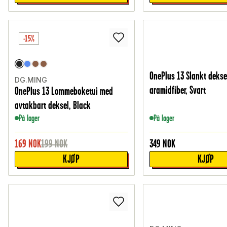
-15%
OnePlus 13 Slankt deksel
DG.MING
aramidfiber, Svart
OnePlus 13 Lommeboketui med
avtakbart deksel, Black
På lager
På lager
169
NOK
199
NOK
349
NOK
KJØP
KJØP