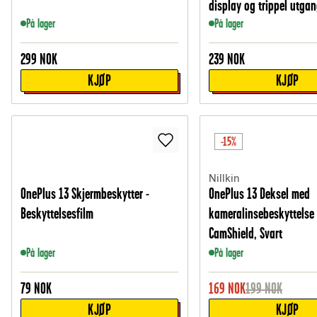
display og trippel utgan
På lager
På lager
299
NOK
239
NOK
KJØP
KJØP
-15%
Nillkin
OnePlus 13 Skjermbeskytter -
OnePlus 13 Deksel med
Beskyttelsesfilm
kameralinsebeskyttelse 
CamShield, Svart
På lager
På lager
79
NOK
169
NOK
199
NOK
KJØP
KJØP