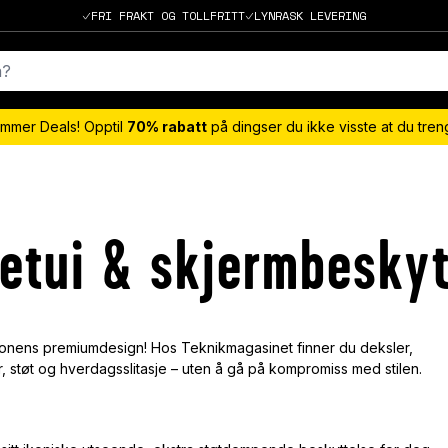
FRI FRAKT OG TOLLFRITT
LYNRASK LEVERING
mmer Deals! Opptil
70% rabatt
på dingser du ikke visste at du tre
 etui & skjermbeskyt
lefonens premiumdesign! Hos Teknikmagasinet finner du deksler,
, støt og hverdagsslitasje – uten å gå på kompromiss med stilen.