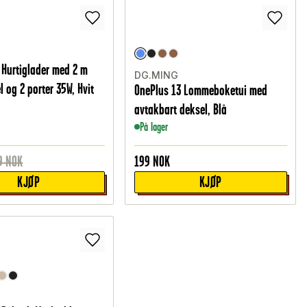
 Hurtiglader med 2 m
DG.MING
 og 2 porter 35W, Hvit
OnePlus 13 Lommeboketui med
avtakbart deksel, Blå
På lager
9
NOK
199
NOK
KJØP
KJØP