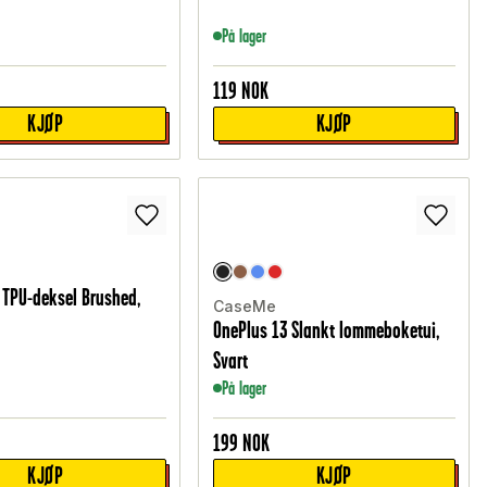
På lager
119
NOK
KJØP
KJØP
 TPU-deksel Brushed,
CaseMe
OnePlus 13 Slankt lommeboketui,
Svart
På lager
199
NOK
KJØP
KJØP