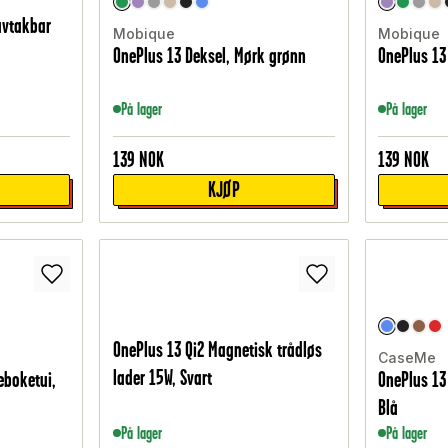
avtakbar
Mobique
Mobique
OnePlus 13 Deksel, Mørk grønn
OnePlus 13 
På lager
På lager
139
NOK
139
NOK
KJØP
OnePlus 13 Qi2 Magnetisk trådløs
CaseMe
lader 15W, Svart
eboketui,
OnePlus 13
Blå
På lager
På lager