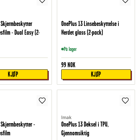
 Skjermbeskytter
OnePlus 13 Linsebeskyttelse i
sfilm - Dual Easy (2-
Herdet glass (2-pack)
På lager
99
NOK
KJØP
KJØP
Imak
 Skjermbeskytter -
OnePlus 13 Deksel i TPU,
esfilm
Gjennomsiktig