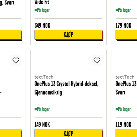
Wide Fit
g, Svart
På lager
På lager
349
NOK
179
NOK
KJØP
tectTech
tectTech
OnePlus 13 Crystal Hybrid-deksel,
OnePlus 13
-
Gjennomsiktig
Svart
På lager
På lager
149
NOK
119
NOK
KJØP