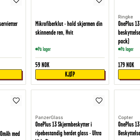
Ringke
ervietter
Mikrofiberklut - hold skjermen din
OnePlus 13
skinnende ren, Hvit
beskyttelse
pack)
På lager
På lager
59
NOK
179
NOK
KJØP
PanzerGlass
Copter
OnePlus 13 Skjermbeskytter i
OnePlus 13
ripebestandig herdet glass - Ultra
Beskyttels
00mAh med