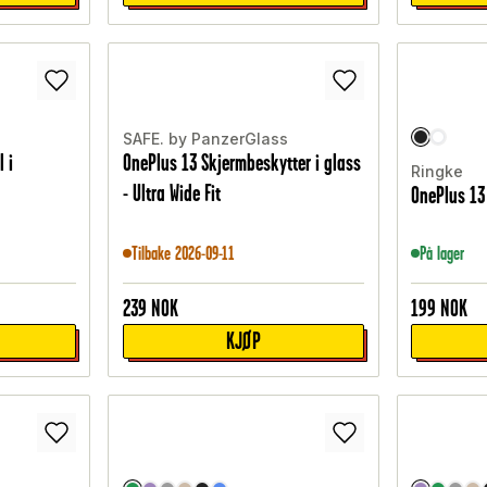
SAFE. by PanzerGlass
 i
OnePlus 13 Skjermbeskytter i glass
Ringke
- Ultra Wide Fit
OnePlus 13 
Tilbake 2026-09-11
På lager
239
NOK
199
NOK
KJØP