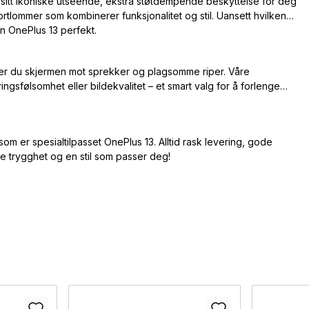
itt ikoniske utseende, ekstra støtdempende beskyttelse for deg
ortlommer som kombinerer funksjonalitet og stil. Uansett hvilken
in OnePlus 13 perfekt.
ytter du skjermen mot sprekker og plagsomme riper. Våre
ngsfølsomhet eller bildekvalitet – et smart valg for å forlenge
om er spesialtilpasset OnePlus 13. Alltid rask levering, gode
åde trygghet og en stil som passer deg!