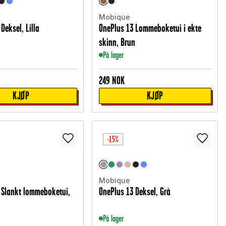
Mobique
Deksel, Lilla
OnePlus 13 Lommeboketui i ekte
skinn, Brun
På lager
249
NOK
KJØP
KJØP
-15%
Mobique
 Slankt lommeboketui,
OnePlus 13 Deksel, Grå
På lager