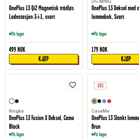
DG.MING
OnePlus 13 Qi2 Magnetisk trådløs
OnePlus 13 Deksel med 
Ladestasjon 3-i-1, svart
lommebok, Svart
På lager
På lager
499
NOK
179
NOK
KJØP
KJØP
-15%
Ringke
CaseMe
OnePlus 13 Fusion X Deksel, Camo
OnePlus 13 Slankt lomm
Black
Brun
På lager
På lager