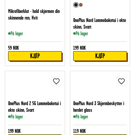
Mikrofiberklut - hold skjermen din
skinnende ren, Hvit
OnePlus Nord Lommeboketui i ekte
skinn, Svart
På lager
På lager
59
NOK
199
NOK
KJØP
KJØP
OnePlus Nord 2 5G Lommeboketui i
OnePlus Nord 3 Skjermbeskytter i
ekte skinn, Svart
herdet glass
På lager
På lager
199
NOK
119
NOK