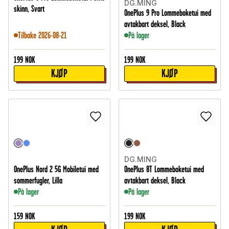
DG.MING
skinn, Svart
OnePlus 9 Pro Lommeboketui med
avtakbart deksel, Black
Tilbake 2026-08-21
På lager
199
NOK
199
NOK
KJØP
KJØP
DG.MING
OnePlus Nord 2 5G Mobiletui med
OnePlus 8T Lommeboketui med
sommerfugler, Lilla
avtakbart deksel, Black
På lager
På lager
159
NOK
199
NOK