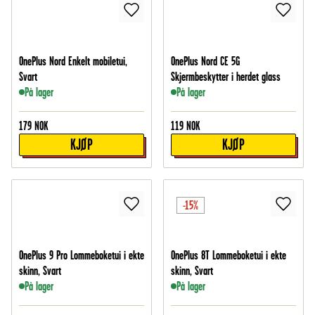
OnePlus Nord Enkelt mobiletui,
OnePlus Nord CE 5G
Svart
Skjermbeskytter i herdet glass
På lager
På lager
179
NOK
119
NOK
KJØP
KJØP
-15%
OnePlus 9 Pro Lommeboketui i ekte
OnePlus 8T Lommeboketui i ekte
skinn, Svart
skinn, Svart
På lager
På lager