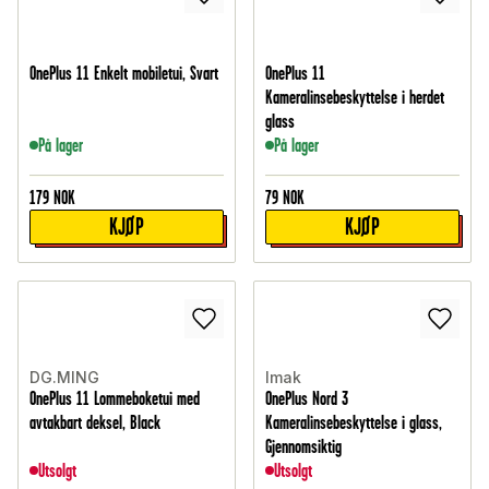
OnePlus 11 Enkelt mobiletui, Svart
OnePlus 11
Kameralinsebeskyttelse i herdet
glass
På lager
På lager
179
NOK
79
NOK
KJØP
KJØP
DG.MING
Imak
OnePlus 11 Lommeboketui med
OnePlus Nord 3
avtakbart deksel, Black
Kameralinsebeskyttelse i glass,
Gjennomsiktig
Utsolgt
Utsolgt