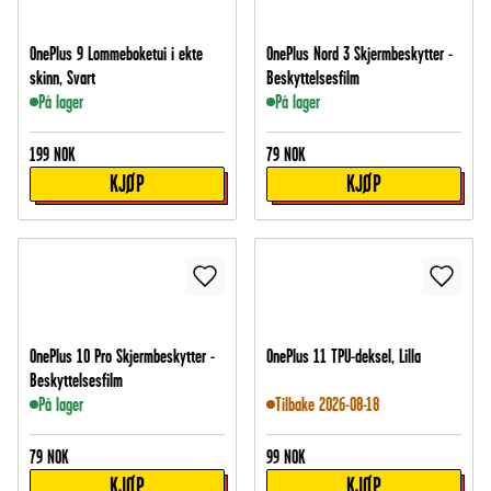
OnePlus 9 Lommeboketui i ekte
OnePlus Nord 3 Skjermbeskytter -
skinn, Svart
Beskyttelsesfilm
På lager
På lager
199
NOK
79
NOK
KJØP
KJØP
OnePlus 10 Pro Skjermbeskytter -
OnePlus 11 TPU-deksel, Lilla
Beskyttelsesfilm
På lager
Tilbake 2026-08-18
79
NOK
99
NOK
KJØP
KJØP