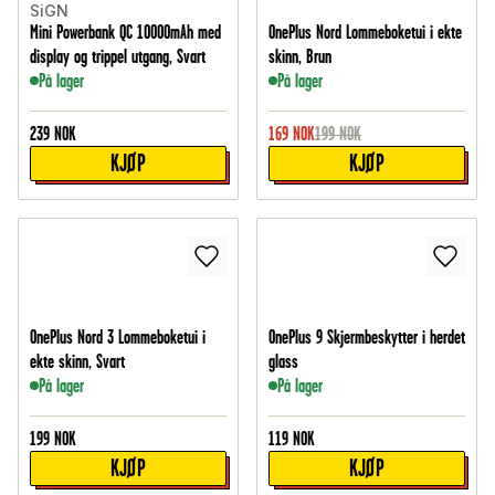
SiGN
Mini Powerbank QC 10000mAh med
OnePlus Nord Lommeboketui i ekte
display og trippel utgang, Svart
skinn, Brun
På lager
På lager
239
NOK
169
NOK
199
NOK
KJØP
KJØP
OnePlus Nord 3 Lommeboketui i
OnePlus 9 Skjermbeskytter i herdet
ekte skinn, Svart
glass
På lager
På lager
199
NOK
119
NOK
KJØP
KJØP