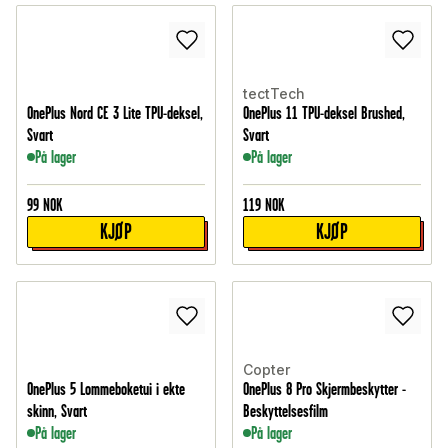
tectTech
OnePlus Nord CE 3 Lite TPU-deksel,
OnePlus 11 TPU-deksel Brushed,
Svart
Svart
På lager
På lager
99
NOK
119
NOK
KJØP
KJØP
Copter
OnePlus 5 Lommeboketui i ekte
OnePlus 8 Pro Skjermbeskytter -
skinn, Svart
Beskyttelsesfilm
På lager
På lager