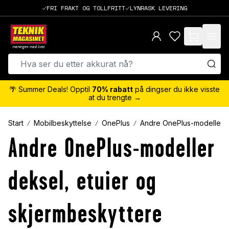
FRI FRAKT OG TOLLFRITT
LYNRASK LEVERING
items in cart,
🌴 Summer Deals! Opptil
70% rabatt
på dingser du ikke visste
at du trengte →
Start
Mobilbeskyttelse
OnePlus
Andre OnePlus-modeller
Andre OnePlus-modeller
deksel, etuier og
skjermbeskyttere