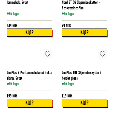
lommebok, Svart
Nord 2T 5G Skjermbeskytter -
Beskyttelsesfilm
På lager
På lager
249
NOK
79
NOK
KJØP
KJØP
OnePlus 7 Pro Lommeboketui i ekte
OnePlus 10T Skjermbeskytter i
skinn, Svart
herdet glass
På lager
På lager
199
NOK
119
NOK
KJØP
KJØP