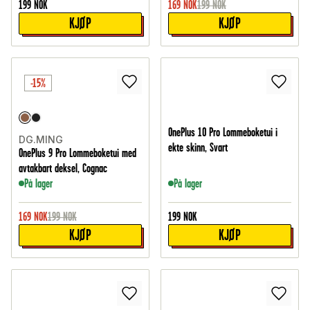
199
NOK
169
NOK
199
NOK
KJØP
KJØP
-15%
OnePlus 10 Pro Lommeboketui i
DG.MING
ekte skinn, Svart
OnePlus 9 Pro Lommeboketui med
avtakbart deksel, Cognac
På lager
På lager
169
NOK
199
NOK
199
NOK
KJØP
KJØP