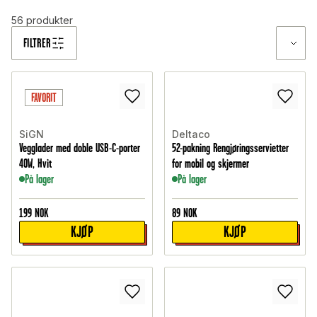
56
produkter
FILTRER
FAVORIT
SiGN
Deltaco
Vegglader med doble USB-C-porter
52-pakning Rengjøringsservietter
40W, Hvit
for mobil og skjermer
På lager
På lager
199
NOK
89
NOK
KJØP
KJØP