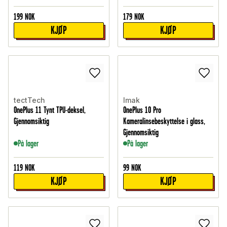
199
NOK
179
NOK
KJØP
KJØP
tectTech
Imak
OnePlus 11 Tynt TPU-deksel,
OnePlus 10 Pro
Gjennomsiktig
Kameralinsebeskyttelse i glass,
Gjennomsiktig
På lager
På lager
119
NOK
99
NOK
KJØP
KJØP