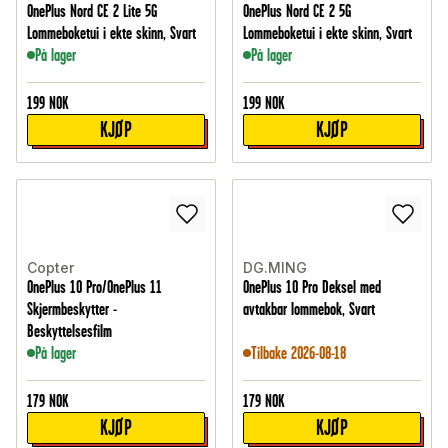
OnePlus Nord CE 2 Lite 5G
OnePlus Nord CE 2 5G
Lommeboketui i ekte skinn, Svart
Lommeboketui i ekte skinn, Svart
På lager
På lager
199
NOK
199
NOK
KJØP
KJØP
Copter
DG.MING
OnePlus 10 Pro/OnePlus 11
OnePlus 10 Pro Deksel med
Skjermbeskytter -
avtakbar lommebok, Svart
Beskyttelsesfilm
På lager
Tilbake 2026-08-18
179
NOK
179
NOK
KJØP
KJØP