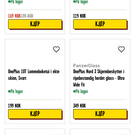
På lager
På lager
169
NOK
199
NOK
119
NOK
KJØP
KJØP
PanzerGlass
OnePlus 10T Lommeboketui i ekte
OnePlus Nord 3 Skjermbeskytter i
skinn, Svart
ripebestandig herdet glass - Ultra
Wide Fit
På lager
På lager
199
NOK
349
NOK
KJØP
KJØP