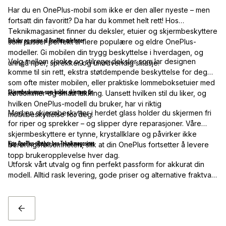
Har du en OnePlus-mobil som ikke er den aller nyeste – men
fortsatt din favoritt? Da har du kommet helt rett! Hos
Teknikmagasinet finner du deksler, etuier og skjermbeskyttere
Deksler og etuier til OnePlus-telefoner
som passer perfekt til flere populære og eldre OnePlus-
modeller. Gi mobilen din trygg beskyttelse i hverdagen, og
Velg mellom slanke og stilrene deksler som lar designen
unngå riper, sprekker og unødvendig slitasje.
komme til sin rett, ekstra støtdempende beskyttelse for deg
som ofte mister mobilen, eller praktiske lommeboksetuier med
Skjermbeskyttere som holder skjermen fin
kortlommer og smart lukking. Uansett hvilken stil du liker, og
hvilken OnePlus-modell du bruker, har vi riktig
Med en skjermbeskytter i herdet glass holder du skjermen fri
mobilbeskyttelse for deg.
for riper og sprekker – og slipper dyre reparasjoner. Våre
skjermbeskyttere er tynne, krystallklare og påvirker ikke
Kjøp OnePlus-tilbehør hos Teknikmagasinet
berøringsfølsomheten, slik at din OnePlus fortsetter å levere
topp brukeropplevelse hver dag.
Utforsk vårt utvalg og finn perfekt passform for akkurat din
modell. Alltid rask levering, gode priser og alternative fraktvalg
– gjør din OnePlus både stilig og trygg med riktig tilbehør
allerede i dag!
TILBAKE