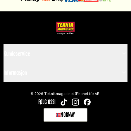
Kundeservice
Informasjon
©
2026
Teknikmagasinet (PhoneLife AB)
FØLG OSS!
TIKTOK
INSTAGRAM
FACEBOOK
NORWAY
SELECT MARKET