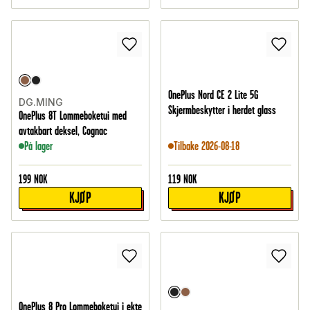
OnePlus Nord CE 2 Lite 5G
DG.MING
Skjermbeskytter i herdet glass
OnePlus 8T Lommeboketui med
avtakbart deksel, Cognac
På lager
Tilbake 2026-08-18
199
NOK
119
NOK
KJØP
KJØP
OnePlus 8 Pro Lommeboketui i ekte