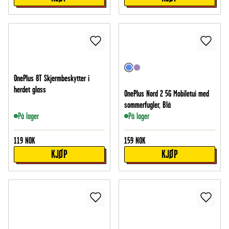
OnePlus 8T Skjermbeskytter i
herdet glass
OnePlus Nord 2 5G Mobiletui med
sommerfugler, Blå
På lager
På lager
119
NOK
159
NOK
KJØP
KJØP