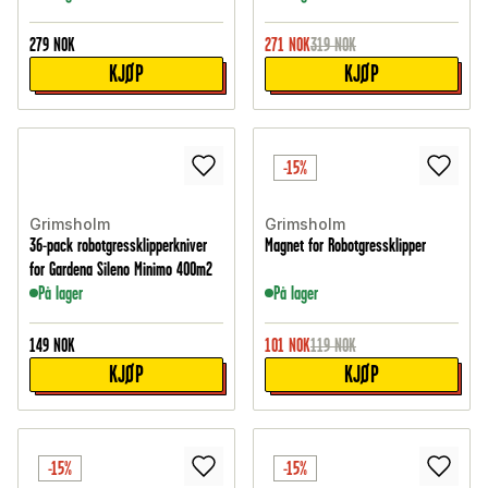
279
NOK
271
NOK
319
NOK
KJØP
KJØP
-15%
Grimsholm
Grimsholm
36-pack robotgressklipperkniver
Magnet for Robotgressklipper
for Gardena Sileno Minimo 400m2
På lager
På lager
149
NOK
101
NOK
119
NOK
KJØP
KJØP
-15%
-15%