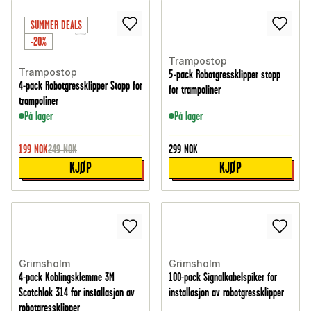
SUMMER DEALS
-20%
Trampostop
Trampostop
5-pack Robotgressklipper stopp
4-pack Robotgressklipper Stopp for
for trampoliner
trampoliner
På lager
På lager
199
NOK
249
NOK
299
NOK
KJØP
KJØP
Grimsholm
Grimsholm
4-pack Koblingsklemme 3M
100-pack Signalkabelspiker for
Scotchlok 314 for installasjon av
installasjon av robotgressklipper
robotgressklipper