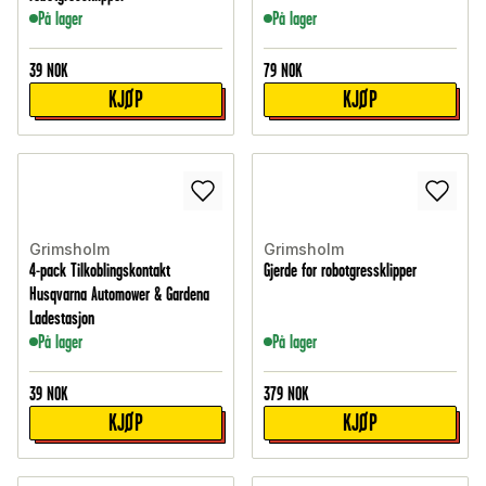
På lager
På lager
39
NOK
79
NOK
KJØP
KJØP
Grimsholm
Grimsholm
4-pack Tilkoblingskontakt
Gjerde for robotgressklipper
Husqvarna Automower & Gardena
Ladestasjon
På lager
På lager
39
NOK
379
NOK
KJØP
KJØP