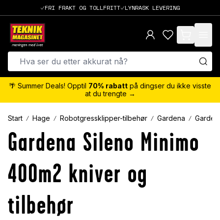
FRI FRAKT OG TOLLFRITT
LYNRASK LEVERING
items in cart,
🌴 Summer Deals! Opptil
70% rabatt
på dingser du ikke visste
at du trengte →
Start
Hage
Robotgressklipper-tilbehør
Gardena
Garden
Gardena Sileno Minimo
400m2 kniver og
tilbehør