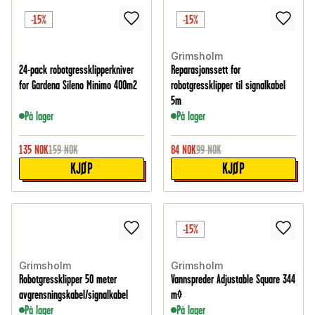
-15%
-15%
Grimsholm
24-pack robotgressklipperkniver
Reparasjonssett for
for Gardena Sileno Minimo 400m2
robotgressklipper til signalkabel
5m
På lager
På lager
135
NOK
159
NOK
84
NOK
99
NOK
KJØP
KJØP
-15%
Grimsholm
Grimsholm
Robotgressklipper 50 meter
Vannspreder Adjustable Square 344
avgrensningskabel/signalkabel
m²
På lager
På lager