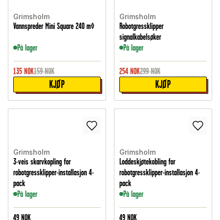
Grimsholm
Grimsholm
Vannspreder Mini Square 240 m²
Robotgressklipper
signalkabelsøker
På lager
På lager
135
NOK
159
NOK
254
NOK
299
NOK
KJØP
KJØP
Grimsholm
Grimsholm
3-veis skarvkopling for
Loddeskjøtekobling for
robotgressklipper-installasjon 4-
robotgressklipper-installasjon 4-
pack
pack
På lager
På lager
49
NOK
49
NOK