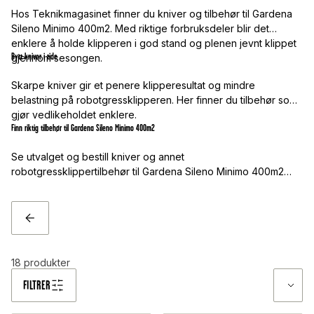
Hos Teknikmagasinet finner du kniver og tilbehør til Gardena
Sileno Minimo 400m2. Med riktige forbruksdeler blir det
enklere å holde klipperen i god stand og plenen jevnt klippet
Bytt kniver i tide
gjennom sesongen.
Skarpe kniver gir et penere klipperesultat og mindre
belastning på robotgressklipperen. Her finner du tilbehør som
gjør vedlikeholdet enklere.
Finn riktig tilbehør til Gardena Sileno Minimo 400m2
Se utvalget og bestill kniver og annet
robotgressklippertilbehør til Gardena Sileno Minimo 400m2
hos Teknikmagasinet.
TILBAKE
18
produkter
FILTRER