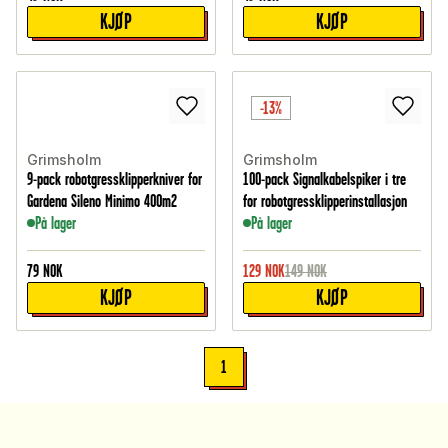
KJØP
KJØP
-13%
Grimsholm
Grimsholm
9-pack robotgressklipperkniver for
100-pack Signalkabelspiker i tre
Gardena Sileno Minimo 400m2
for robotgressklipperinstallasjon
På lager
På lager
79
NOK
129
NOK
149
NOK
KJØP
KJØP
1