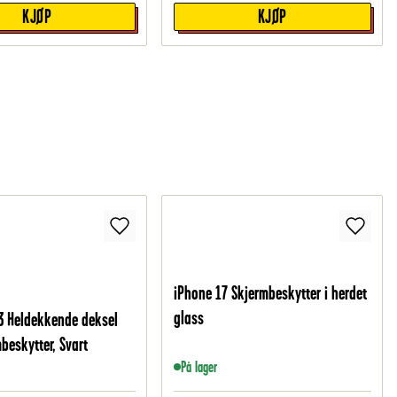
KJØP
KJØP
iPhone 17 Skjermbeskytter i herdet
glass
3 Heldekkende deksel
beskytter, Svart
På lager