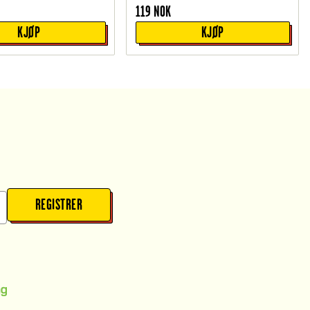
119
NOK
KJØP
KJØP
REGISTRER