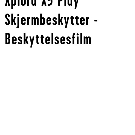
Xplora X5 Play
Skjermbeskytter -
Beskyttelsesfilm