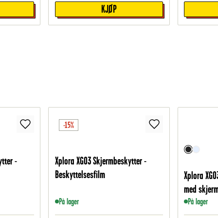
KJØP
-15%
tter -
Xplora XGO3 Skjermbeskytter -
Beskyttelsesfilm
Xplora XGO
med skjerm
På lager
På lager