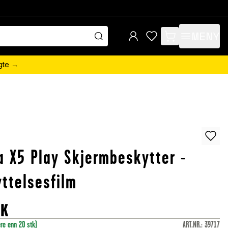
MENY
items in cart, view 
ngte →
a X5 Play Skjermbeskytter -
ttelsesfilm
OK
ere enn 20 stk)
ART.NR.
:
39717