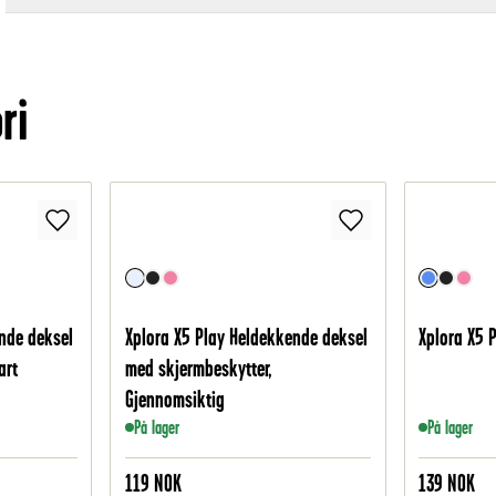
ri
nde deksel
Xplora X5 Play Heldekkende deksel
Xplora X5 P
art
med skjermbeskytter,
Gjennomsiktig
På lager
På lager
119
NOK
139
NOK