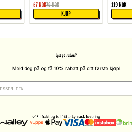
67
NOK
79
NOK
119
NOK
KJØP
Lyst på
rabatt
?
Meld deg på og få 10% rabatt på ditt første kjøp!
Fri frakt og tollfritt
Lynrask levering