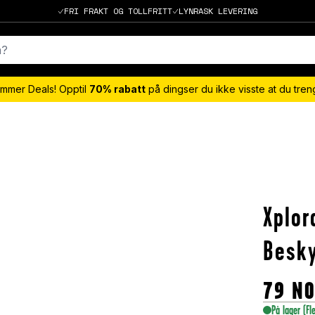
FRI FRAKT OG TOLLFRITT
LYNRASK LEVERING
mmer Deals! Opptil
70% rabatt
på dingser du ikke visste at du tre
Xplor
Besky
79
N
På lager
(Fl