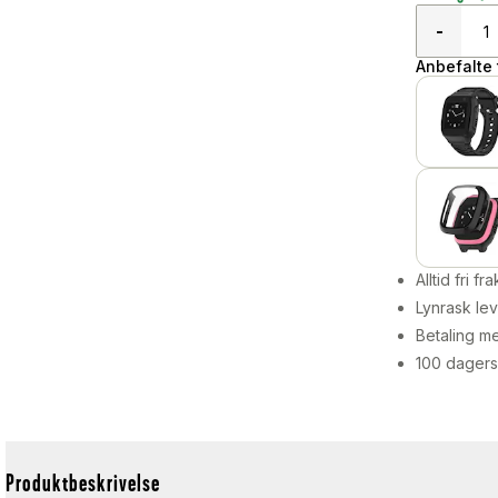
-
Anbefalte t
Alltid fri fra
Lynrask lev
Betaling me
100 dagers
Produktbeskrivelse