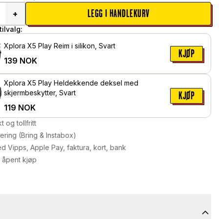
LEGG I HANDLEKURV
+
ilvalg:
Xplora X5 Play Reim i silikon, Svart
KJØP
139
NOK
Xplora X5 Play Heldekkende deksel med
skjermbeskytter, Svart
KJØP
119
NOK
kt og tollfritt
ering (Bring & Instabox)
d Vipps, Apple Pay, faktura, kort, bank
 åpent kjøp