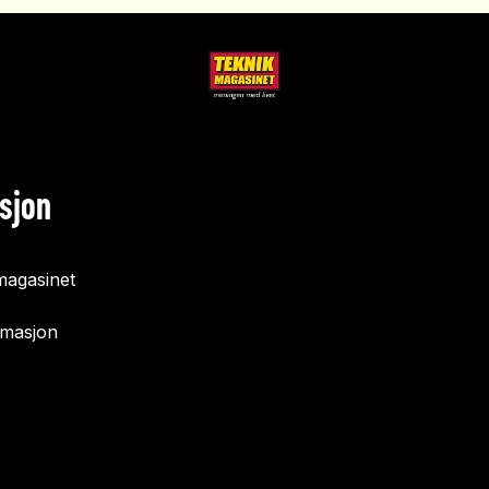
sjon
agasinet
rmasjon