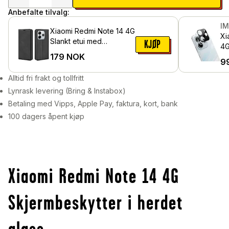
Anbefalte tilvalg:
I
Xiaomi Redmi Note 14 4G
Xi
Slankt etui med
KJØP
4
kortlomme, Svart
179
NOK
Ka
9
i 
Alltid fri frakt og tollfritt
Lynrask levering (Bring & Instabox)
Betaling med Vipps, Apple Pay, faktura, kort, bank
100 dagers åpent kjøp
Xiaomi Redmi Note 14 4G
Skjermbeskytter i herdet
glass