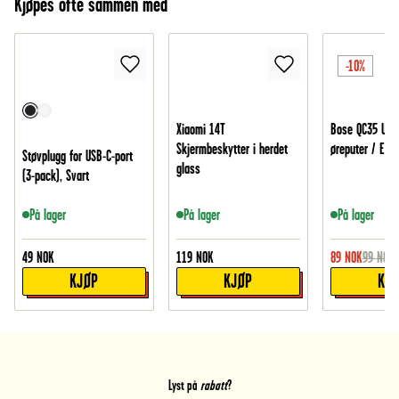
Kjøpes ofte sammen med
-10%
Xiaomi 14T
Bose QC35 Utby
Skjermbeskytter i herdet
øreputer / Earp
Støvplugg for USB-C-port
glass
(3-pack), Svart
På lager
På lager
På lager
49
NOK
119
NOK
89
NOK
99
NOK
KJØP
KJØP
KJ
Lyst på
rabatt
?