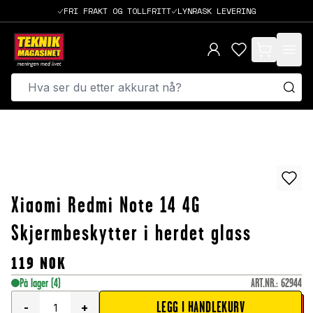
FRI FRAKT OG TOLLFRITT
LYNRASK LEVERING
items in cart,
Xiaomi Redmi Note 14 4G
Skjermbeskytter i herdet glass
119
NOK
På lager
(4)
ART.NR.
:
62944
LEGG I HANDLEKURV
-
+