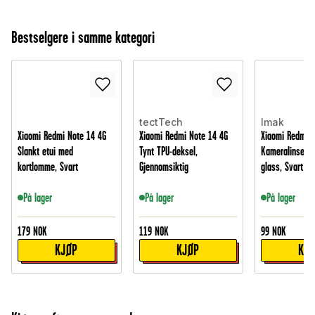
Bestselgere i samme kategori
tectTech
Imak
Xiaomi Redmi Note 14 4G
Xiaomi Redmi Note 14 4G
Xiaomi Redmi N
Slankt etui med
Tynt TPU-deksel,
Kameralinsebes
kortlomme, Svart
Gjennomsiktig
glass, Svart
På lager
På lager
På lager
179
NOK
119
NOK
99
NOK
KJØP
KJØP
KJ