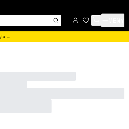
MENY
items in cart, view 
ngte →