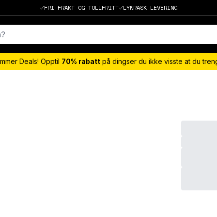
FRI FRAKT OG TOLLFRITT
LYNRASK LEVERING
mmer Deals! Opptil
70% rabatt
på dingser du ikke visste at du tre