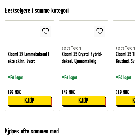
Bestselgere i samme kategori
tectTech
tectTech
Xiaomi 15 Lommeboketui i
Xiaomi 15 Crystal Hybrid-
Xiaomi 15 TPU-
ekte skinn, Svart
deksel, Gjennomsiktig
Brushed, Svart
På lager
På lager
På lager
199
NOK
149
NOK
119
NOK
KJØP
KJØP
KJ
Kjøpes ofte sammen med