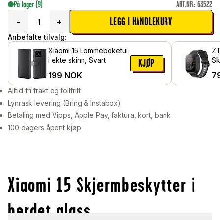
På lager
(9)
ART.NR.
:
63522
LEGG I HANDLEKURV
-
+
Anbefalte tilvalg:
Xiaomi 15 Lommeboketui
ZT
i ekte skinn, Svart
Sk
KJØP
Be
199
NOK
7
Alltid fri frakt og tollfritt
Lynrask levering (Bring & Instabox)
Betaling med Vipps, Apple Pay, faktura, kort, bank
100 dagers åpent kjøp
Xiaomi 15 Skjermbeskytter i
herdet glass