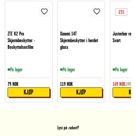
-15%
ZTE K2 Pro
Xiaomi 14T
Justerbar reim 
Skjermbeskytter -
Skjermbeskytter i herdet
Svart
Beskyttelsesfilm
glass
På lager
På lager
På lager
79
NOK
119
NOK
169
NOK
199
NO
KJØP
KJØP
KJ
Lyst på
rabatt
?