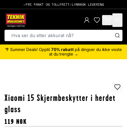
FRI FRAKT OG TOLLFRITT
LYNRASK LEVERING
items in cart,
🌴 Summer Deals! Opptil
70% rabatt
på dingser du ikke visste
at du trengte →
Xiaomi 15 Skjermbeskytter i herdet
glass
119
NOK